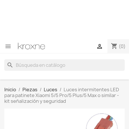
Si no has encontrado el producto que buscas o tienes
dudas sobre un producto en concreto tú puedes
contactar con nosotros a través de Whatsapp para
obtener una respuesta más rápida a tus consultas -->
Whatsapp +34 696403761
shopping_cart


(0)
search
Inicio
Piezas
Luces
Luces intermitentes LED
para patinete Xiaomi 5/5 Pro/5 Plus/5 Max o similar -
kit señalización y seguridad