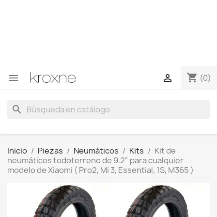
Si no has encontrado el producto que buscas o tienes
dudas sobre un producto en concreto tú puedes
contactar con nosotros a través de Whatsapp para
obtener una respuesta más rápida a tus consultas -->
Whatsapp +34 696403761
shopping_cart


(0)
search
Inicio
Piezas
Neumáticos
Kits
Kit de
neumáticos todoterreno de 9.2" para cualquier
modelo de Xiaomi ( Pro2, Mi 3, Essential, 1S, M365 )