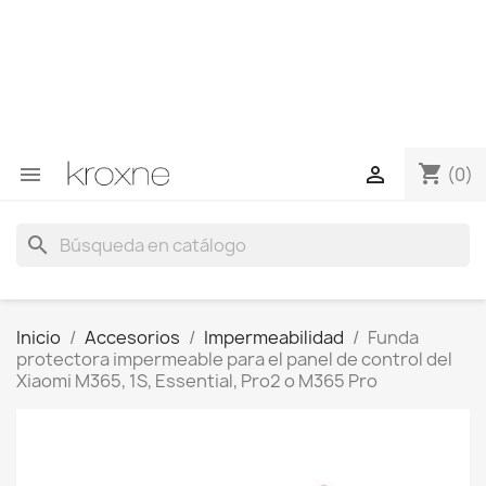
Si no has encontrado el producto que buscas o tienes
dudas sobre un producto en concreto tú puedes
contactar con nosotros a través de Whatsapp para
obtener una respuesta más rápida a tus consultas -->
Whatsapp +34 696403761
shopping_cart


(0)
search
Inicio
Accesorios
Impermeabilidad
Funda
protectora impermeable para el panel de control del
Xiaomi M365, 1S, Essential, Pro2 o M365 Pro