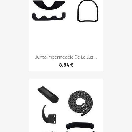
Junta Impermeable De La Luz...
8,84 €