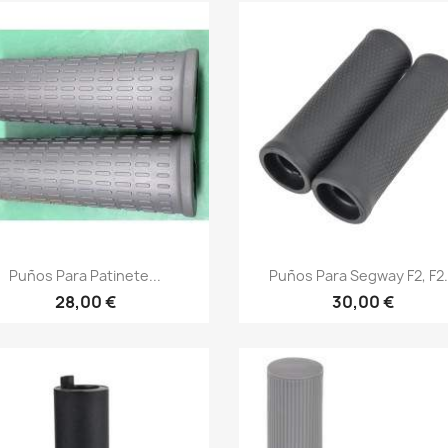
Vista rápida
Vista rápida


Puños Para Patinete...
Puños Para Segway F2, F2.
28,00 €
30,00 €