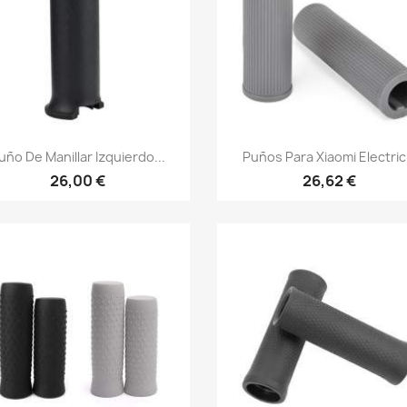
Vista rápida
Vista rápida


uño De Manillar Izquierdo...
Puños Para Xiaomi Electric.
26,00 €
26,62 €