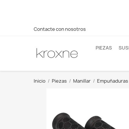
Si no has encontrado el producto que buscas o tienes dud
más rápida a tus consultas --> Whatsapp +34 696403761
Contacte con nosotros
PIEZAS
SUS
Inicio
Piezas
Manillar
Empuñaduras 