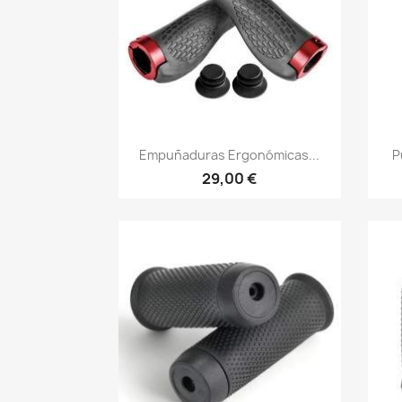
Vista rápida

Empuñaduras Ergonómicas...
P
29,00 €