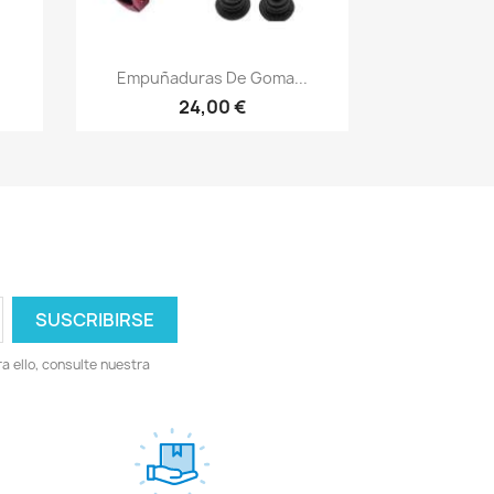
Vista rápida

Empuñaduras De Goma...
24,00 €
 ello, consulte nuestra