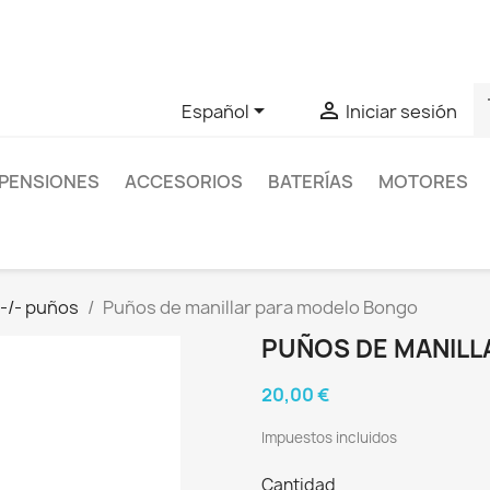
as sobre un producto en concreto tú puedes contactar con nos
s


Español
Iniciar sesión
PENSIONES
ACCESORIOS
BATERÍAS
MOTORES
-/- puños
Puños de manillar para modelo Bongo
PUÑOS DE MANIL
20,00 €
Impuestos incluidos
Cantidad