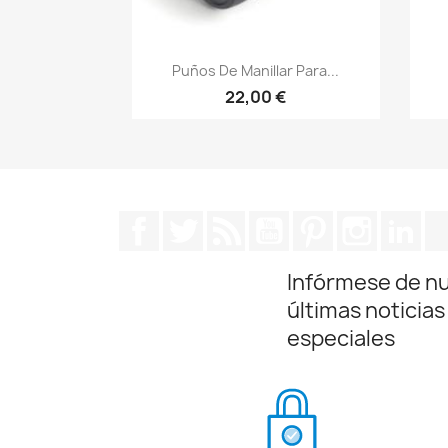
Vista rápida

Puños De Manillar Para...
22,00 €
Facebook
Twitter
Rss
YouTube
Pinterest
Instagra
Lin
Infórmese de n
últimas noticias
especiales