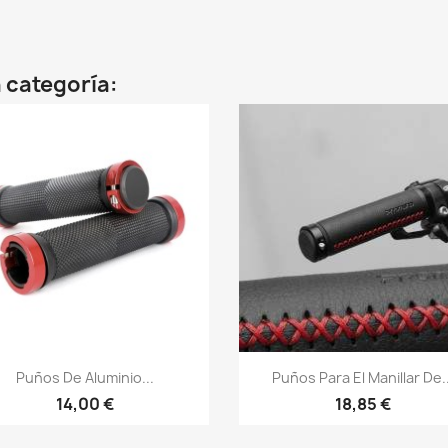
 categoría:
Vista rápida
Vista rápida


Puños De Aluminio...
Puños Para El Manillar De..
14,00 €
18,85 €