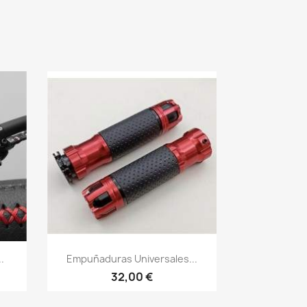
Vista rápida

.
Empuñaduras Universales...
32,00 €