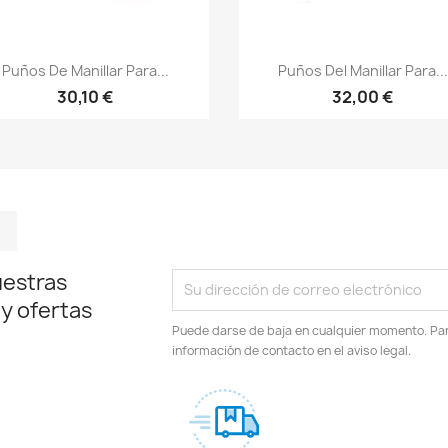
Vista rápida
Vista rápida


Puños De Manillar Para...
Puños Del Manillar Para...
30,10 €
32,00 €
m
kedIn
TikTok
uestras
 y ofertas
Puede darse de baja en cualquier momento. Para
información de contacto en el aviso legal.