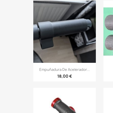
Vista rápida

Empuñadura De Acelerador...
18,00 €