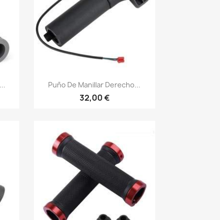
Vista rápida

..
Puño De Manillar Derecho...
32,00 €