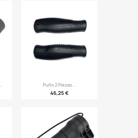
Vista rápida

..
Puño 2 Piezas...
46,25 €