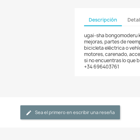
Descripción
Detal
ugai-sha bongomoderu ke
mejoras, partes de reemp
bicicleta eléctrica o veh
motores, carenado, acces
si no encuentras lo que
+34 696403761
Sea el primero en escribir una reseña