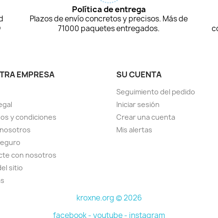
Política de entrega
d
Plazos de envío concretos y precisos. Más de
D
71000 paquetes entregados.
c
TRA EMPRESA
SU CUENTA
Seguimiento del pedido
egal
Iniciar sesión
os y condiciones
Crear una cuenta
 nosotros
Mis alertas
seguro
cte con nosotros
el sitio
as
kroxne.org © 2026
facebook -
youtube -
instagram