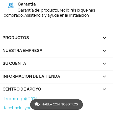
Garantía
Garantía del producto, recibirás lo que has
comprado. Asistencia y ayuda en la instalación
PRODUCTOS

NUESTRA EMPRESA

SU CUENTA

INFORMACIÓN DE LA TIENDA
keyboard_arrow_down
CENTRO DE APOYO

kroxne.org © 2026
HABLA CON NOSOTROS
facebook -
youtube -
instagram