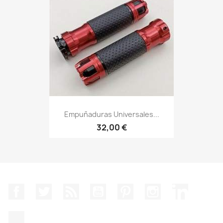
Empuñaduras Universales...
32,00 €
Facebook
Twitter
Rss
YouTube
Pinterest
Instagram
LinkedIn
TikTok