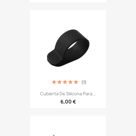
(1)
Cubierta De Silicona Para...
6,00 €