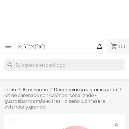
Si no has encontrado el producto que buscas o tienes
dudas sobre un producto en concreto tú puedes
contactar con nosotros a través de Whatsapp para
obtener una respuesta más rápida a tus consultas -->
Whatsapp +34 696403761
shopping_cart


(0)
search
Inicio
Accesorios
Decoración y customización
Kit de carenado con color personalizado -
guardabarros más extras - diseño luz trasera
estandar y grande.