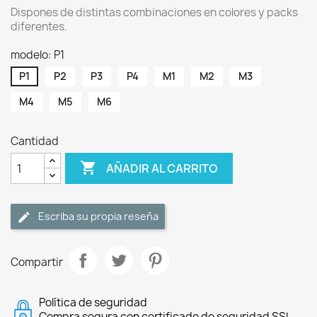
Dispones de distintas combinaciones en colores y packs
diferentes.
modelo: P1
P1
P2
P3
P4
M1
M2
M3
M4
M5
M6
Cantidad

AÑADIR AL CARRITO
Escriba su propia reseña
Compartir
Política de seguridad
Compra segura con certificado de seguridad SSL.