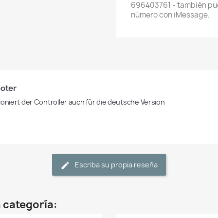
696403761 - también pue
número con iMessage.
oter 
ioniert der Controller auch für die deutsche Version 
Escriba su propia reseña
 categoría: