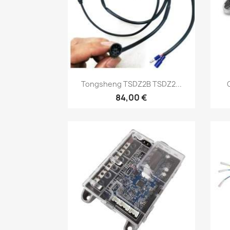
Vista rápida

Tongsheng TSDZ2B TSDZ2...
84,00 €