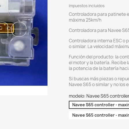
Impuestos incluidos
Controladora para patinete e
máxima 25km/h
Controladora para Navee S65
Controladora interna ESC o p
o similar. La velocidad máxi
Función del producto: la cont
el motor y la batería. Recibe
la potencia de la batería haci
Si buscas más piezas o repue
Navee S65 o similar y no los 
modelo: Navee S65 controll
Navee S65 controller - ma
Navee S65 controller - ma