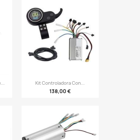
Vista rápida

...
Kit Controladora Con...
138,00 €