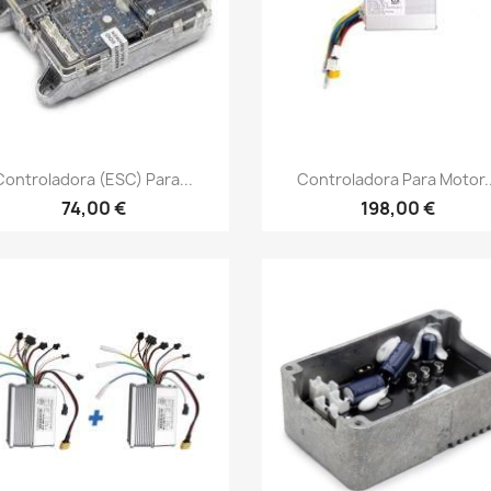
Vista rápida
Vista rápida


Controladora (ESC) Para...
Controladora Para Motor..
74,00 €
198,00 €