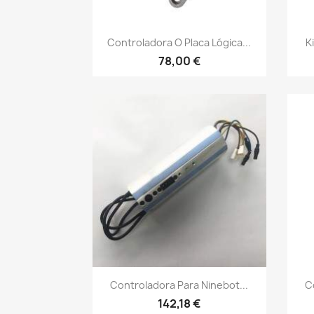
Vista rápida

Controladora O Placa Lógica...
K
78,00 €
Vista rápida

Controladora Para Ninebot...
C
142,18 €