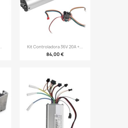
Vista rápida

.
Kit Controladora 36V 20A +...
84,00 €