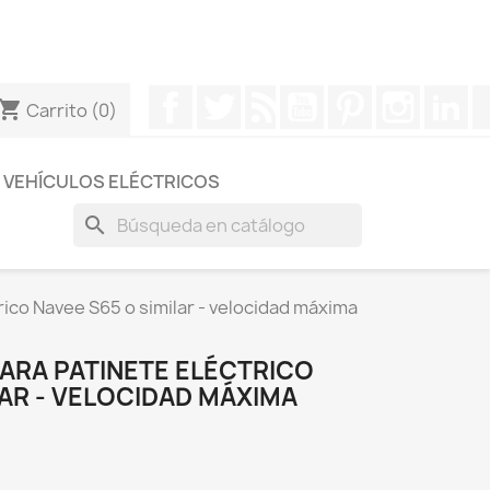
otros a través de Whatsapp para obtener una respuesta
Facebook
Twitter
Rss
YouTube
Pinterest
Instagr
Li
hopping_cart
Carrito
(0)
VEHÍCULOS ELÉCTRICOS
search
ico Navee S65 o similar - velocidad máxima
RA PATINETE ELÉCTRICO
LAR - VELOCIDAD MÁXIMA