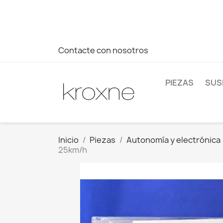
Si no has encontrado el producto que buscas o tienes dud
más rápida a tus consultas --> Whatsapp +34 696403761
Contacte con nosotros
PIEZAS
SUS
Inicio
Piezas
Autonomía y electrónica
25km/h