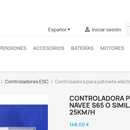
as sobre un producto en concreto tú puedes contactar con nos
s


Español
Iniciar sesión
PENSIONES
ACCESORIOS
BATERÍAS
MOTORES
Controladores ESC
Controladora para patinete eléctr
CONTROLADORA PA
NAVEE S65 O SIMI
25KM/H
148,00 €