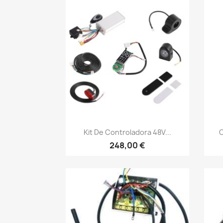
Vista rápida

Kit De Controladora 48V...
C
248,00 €