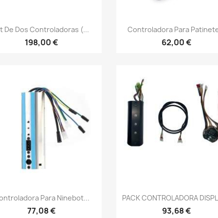
Vista rápida
Vista rápida


it De Dos Controladoras (...
Controladora Para Patinete
198,00 €
62,00 €
Vista rápida
Vista rápida


ontroladora Para Ninebot...
PACK CONTROLADORA DISPLA
77,08 €
93,68 €