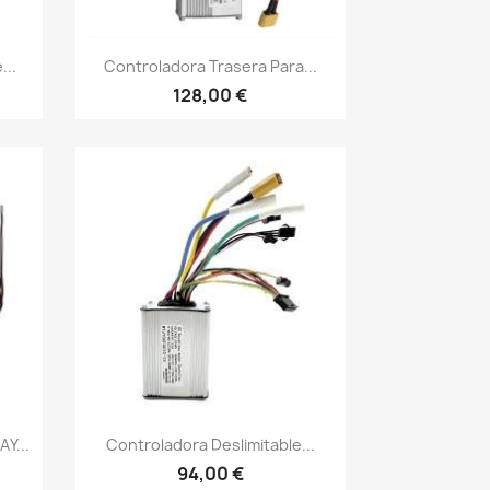
Vista rápida

...
Controladora Trasera Para...
128,00 €
Vista rápida

Y...
Controladora Deslimitable...
94,00 €