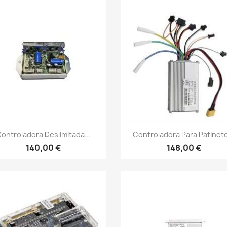
Vista rápida
Vista rápida


ontroladora Deslimitada...
Controladora Para Patinete
140,00 €
148,00 €