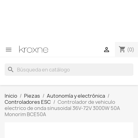
Si no has encontrado el producto que buscas o tienes
dudas sobre un producto en concreto tú puedes
contactar con nosotros a través de Whatsapp para
obtener una respuesta más rápida a tus consultas -->
Whatsapp +34 696403761
shopping_cart


(0)
search
Inicio
Piezas
Autonomía y electrónica
Controladores ESC
Controlador de vehiculo
electrico de onda sinusoidal 36V-72V 3000W 50A
Monorim BCE50A