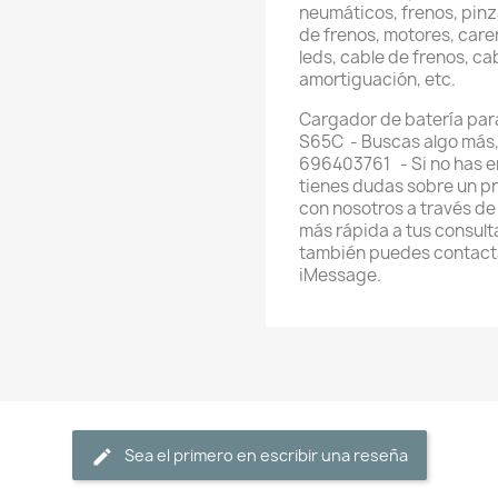
neumáticos, frenos, pinz
de frenos, motores, care
leds, cable de frenos, ca
amortiguación, etc.
Cargador de batería par
S65C - Buscas algo más,
696403761 - Si no has e
tienes dudas sobre un p
con nosotros a través d
más rápida a tus consul
también puedes contacta
iMessage.
Sea el primero en escribir una reseña