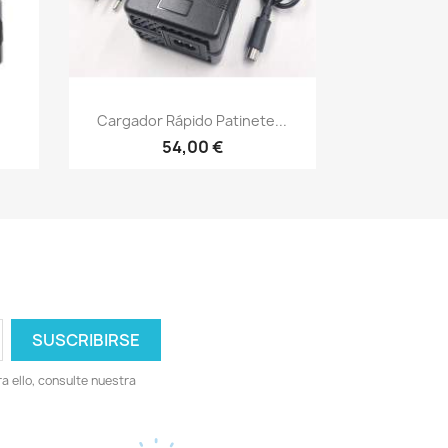
Vista rápida

.
Cargador Rápido Patinete...
54,00 €
 ello, consulte nuestra