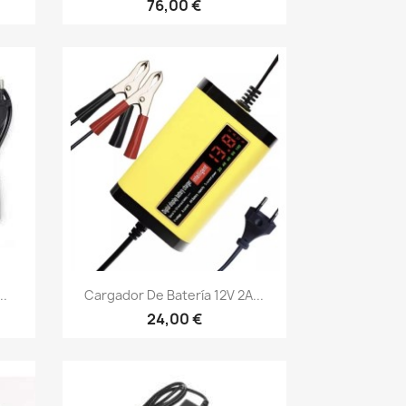
76,00 €
Vista rápida

..
Cargador De Batería 12V 2A...
24,00 €