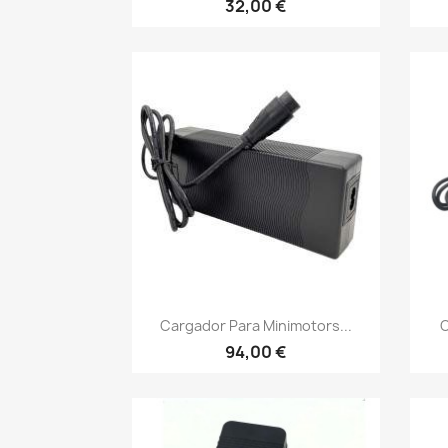
32,00 €
Vista rápida

Cargador Para Minimotors...
C
94,00 €