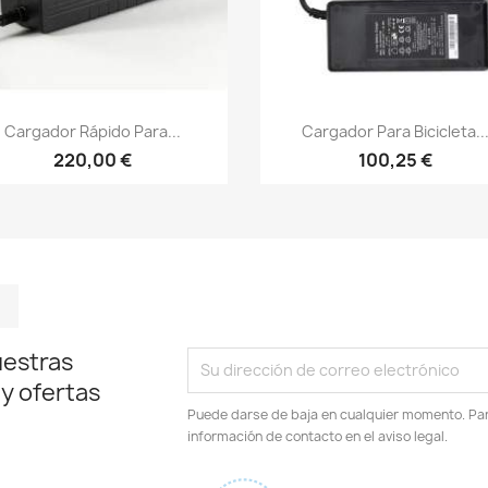
Vista rápida
Vista rápida


Cargador Rápido Para...
Cargador Para Bicicleta..
220,00 €
100,25 €
m
kedIn
TikTok
uestras
 y ofertas
Puede darse de baja en cualquier momento. Para
información de contacto en el aviso legal.