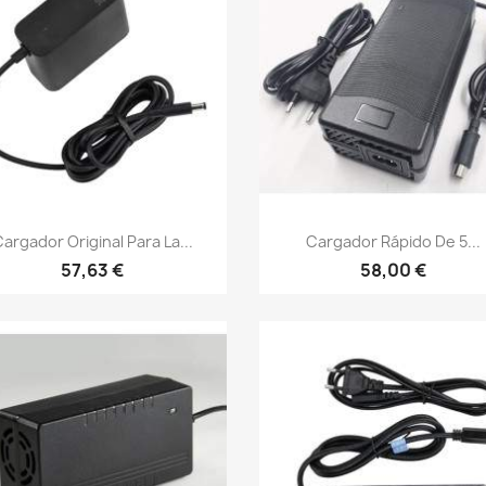
Vista rápida
Vista rápida


argador Original Para La...
Cargador Rápido De 5...
57,63 €
58,00 €