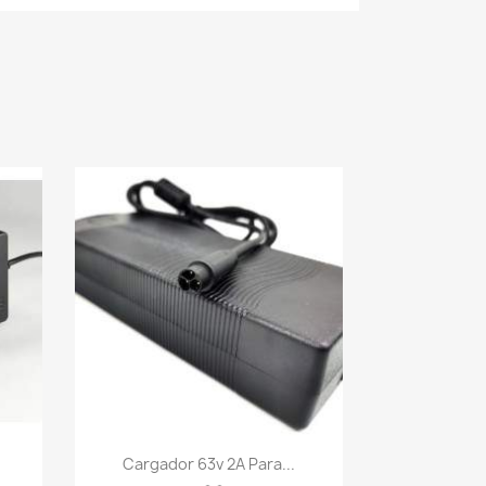
Vista rápida

Cargador 63v 2A Para...