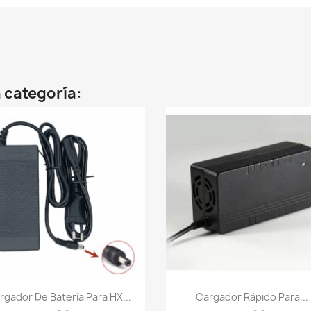
 categoría:
Vista rápida
Vista rápida


rgador De Batería Para HX...
Cargador Rápido Para...