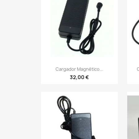
Vista rápida

Cargador Magnético...
C
32,00 €