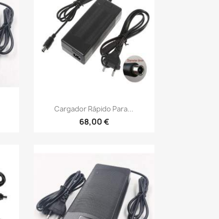
Vista rápida

Cargador Rápido Para...
68,00 €