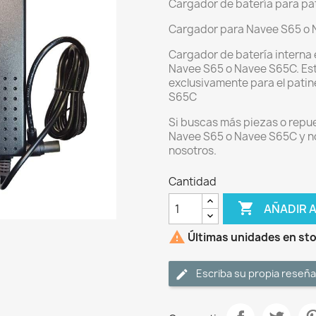
Cargador de batería para pa
Cargador para Navee S65 o
Cargador de batería interna 
Navee S65 o Navee S65C. Est
exclusivamente para el patin
S65C
Si buscas más piezas o repue
Navee S65 o Navee S65C y no
nosotros.
Cantidad

AÑADIR 

Últimas unidades en st
Escriba su propia reseña