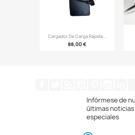
Vista rápida

Cargador De Carga Rápida...
88,00 €
Facebook
Twitter
Rss
YouTube
Pinterest
Instagra
Lin
Infórmese de n
últimas noticias
especiales