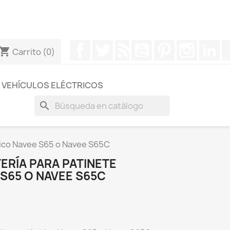
otros a través de Whatsapp para obtener una respuesta
Facebook
Twitter
Rss
YouTube
Pinterest
Instagr
Li
hopping_cart
Carrito
(0)
VEHÍCULOS ELÉCTRICOS
search
rico Navee S65 o Navee S65C
ERÍA PARA PATINETE
S65 O NAVEE S65C