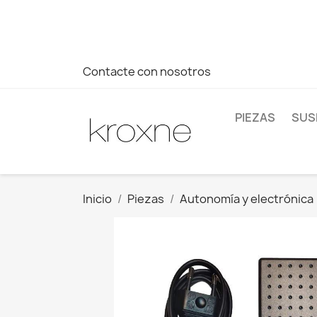
Si no has encontrado el producto que buscas o tienes dud
más rápida a tus consultas --> Whatsapp +34 696403761
Contacte con nosotros
PIEZAS
SUS
Inicio
Piezas
Autonomía y electrónica