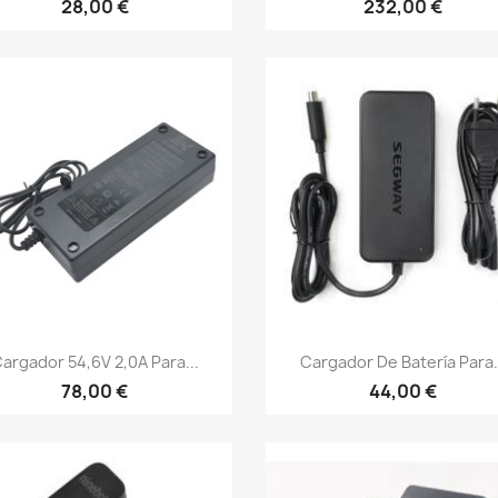
28,00 €
232,00 €
Vista rápida
Vista rápida


argador 54,6V 2,0A Para...
Cargador De Batería Para.
78,00 €
44,00 €