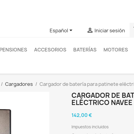
as sobre un producto en concreto tú puedes contactar con nos
s


Español
Iniciar sesión
PENSIONES
ACCESORIOS
BATERÍAS
MOTORES
Cargadores
Cargador de batería para patinete eléct
CARGADOR DE BAT
ELÉCTRICO NAVEE 
142,00 €
Impuestos incluidos