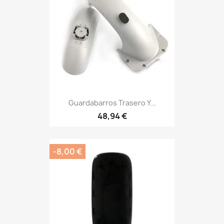
Guardabarros Trasero Y...
48,94 €
-8,00 €