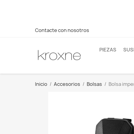
Si no has encontrado el producto que buscas o tienes dud
más rápida a tus consultas --> Whatsapp +34 696403761
Contacte con nosotros
PIEZAS
SUS
Inicio
Accesorios
Bolsas
Bolsa impe