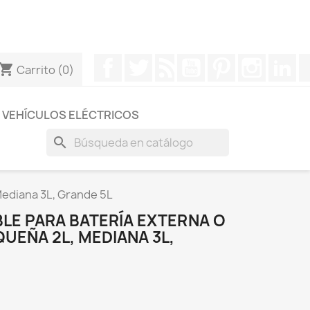
otros a través de Whatsapp para obtener una respuesta
Facebook
Twitter
Rss
YouTube
Pinterest
Instagr
Li
hopping_cart
Carrito
(0)
VEHÍCULOS ELÉCTRICOS
search
Mediana 3L, Grande 5L
LE PARA BATERÍA EXTERNA O
UEÑA 2L, MEDIANA 3L,