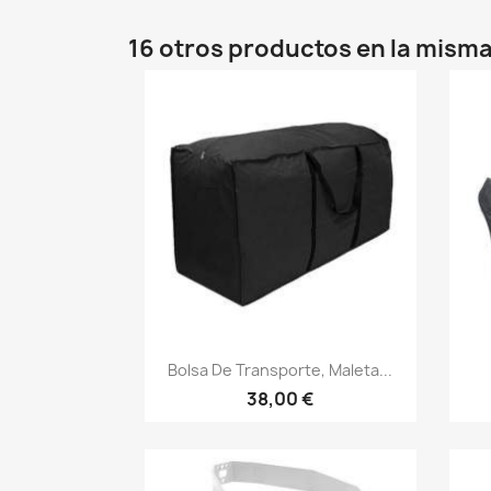
16 otros productos en la misma
Vista rápida

Bolsa De Transporte, Maleta...
38,00 €