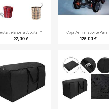
Vista rápida
Vista rápida


esta Delantera Scooter Y...
Caja De Transporte Para..
22,00 €
125,00 €