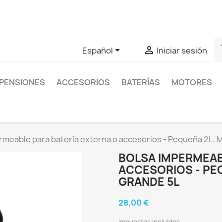
as sobre un producto en concreto tú puedes contactar con nos
s


Español
Iniciar sesión
PENSIONES
ACCESORIOS
BATERÍAS
MOTORES
rmeable para batería externa o accesorios - Pequeña 2L, 
BOLSA IMPERMEAB
ACCESORIOS - PEQ
GRANDE 5L
28,00 €