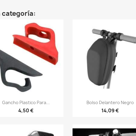
 categoría:
Vista rápida
Vista rápida


Gancho Plastico Para...
Bolso Delantero Negro
4,50 €
14,09 €