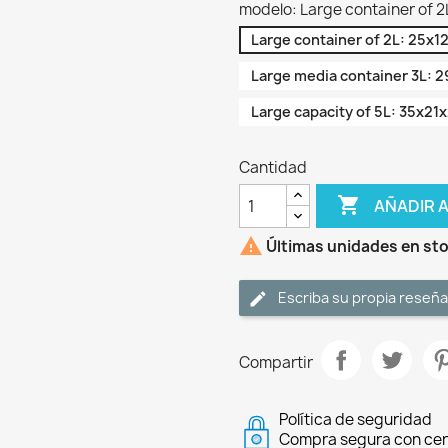
modelo: Large container of 
Large container of 2L: 25x1
Large media container 3L: 
Large capacity of 5L: 35x2
Cantidad

AÑADIR 

Últimas unidades en st
Escriba su propia reseña
Compartir
Política de seguridad
Compra segura con cer