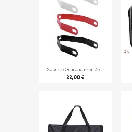
Vista rápida

Soporte Guardabarros De...
22,00 €