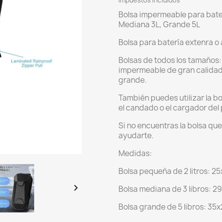
Impuestos incluidos
Bolsa impermeable para bater
Mediana 3L, Grande 5L
Bolsa para batería extenra o
Bolsas de todos los tamaños
impermeable de gran calidad.
grande.
También puedes utilizar la bo
el candado o el cargador del 
Si no encuentras la bolsa qu
ayudarte.
Medidas:
Bolsa pequeña de 2 litros: 2

Bolsa mediana de 3 libros: 
Bolsa grande de 5 libros: 3