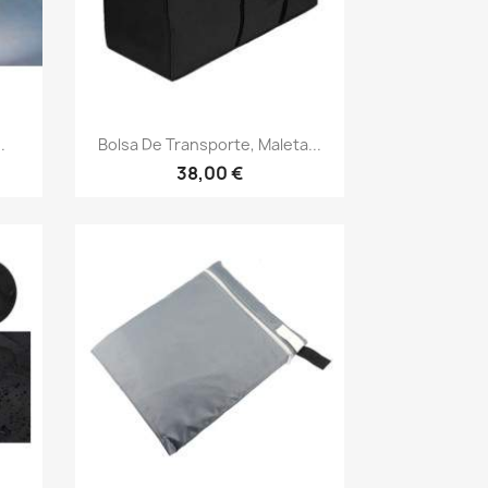
Vista rápida

.
Bolsa De Transporte, Maleta...
38,00 €