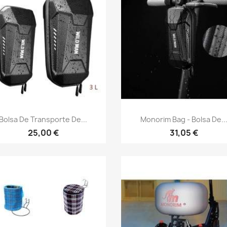
Vista rápida
Vista rápida


Bolsa De Transporte De...
Monorim Bag - Bolsa De..
25,00 €
31,05 €