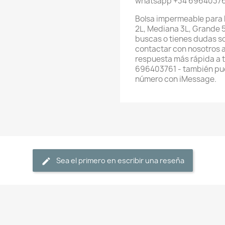
whatsapp +34 6964037
Bolsa impermeable para 
2L, Mediana 3L, Grande 5
buscas o tienes dudas s
contactar con nosotros 
respuesta más rápida a 
696403761 - también pue
número con iMessage.
Sea el primero en escribir una reseña