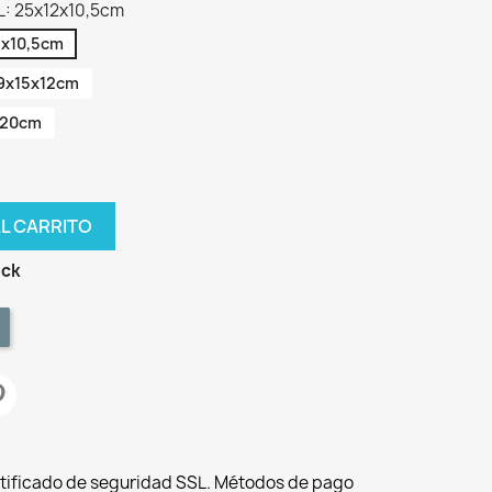
2L: 25x12x10,5cm
2x10,5cm
29x15x12cm
1x20cm
AL CARRITO
ock
tificado de seguridad SSL. Métodos de pago