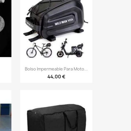
Vista rápida

.
Bolso Impermeable Para Moto...
44,00 €