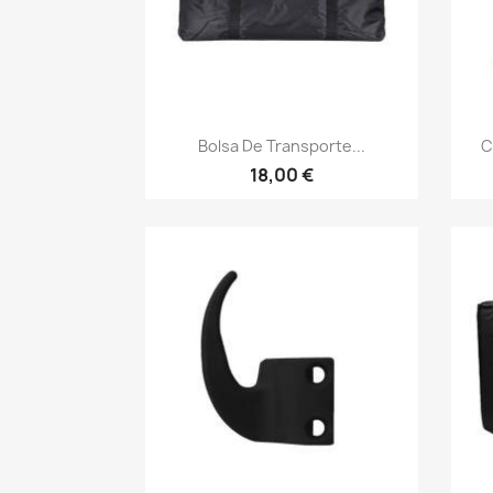
Vista rápida

Bolsa De Transporte...
C
18,00 €