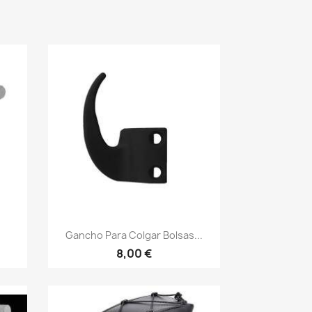
Vista rápida

Gancho Para Colgar Bolsas...
8,00 €