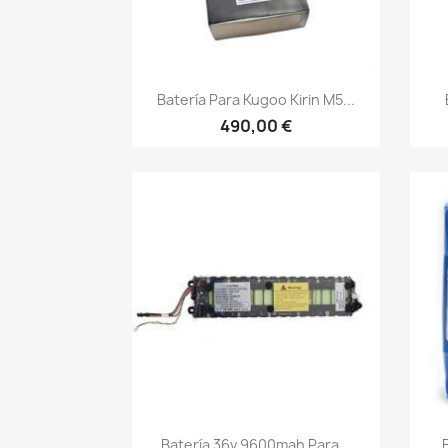
Vista rápida

Batería Para Kugoo Kirin M5...
490,00 €
Vista rápida

Batería 36v 9600mah Para...