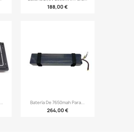
188,00 €
Vista rápida

..
Batería De 7650mah Para...
264,00 €