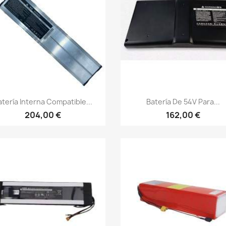
Vista rápida
Vista rápida


atería Interna Compatible...
Batería De 54V Para...
204,00 €
162,00 €