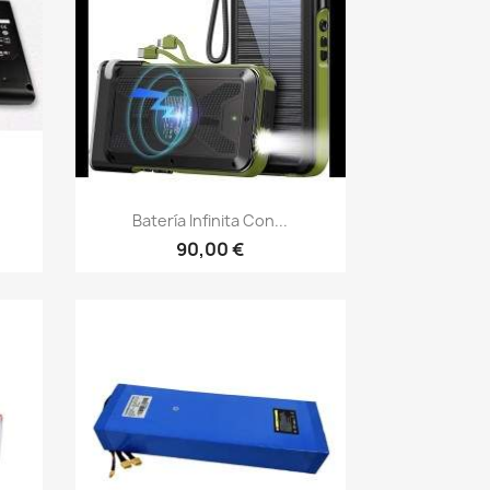
Vista rápida

Batería Infinita Con...
90,00 €