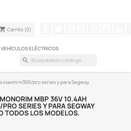
otros a través de Whatsapp para obtener una respuesta
Facebook
Twitter
Rss
YouTube
Pinterest
Instagr
Li
hopping_cart
Carrito
(0)
VEHÍCULOS ELÉCTRICOS
search
a xiaomi m365/pro series y para Segway
 MONORIM MBP 36V 10.4AH
/PRO SERIES Y PARA SEGWAY
D TODOS LOS MODELOS.