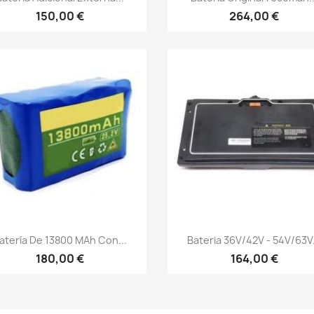
150,00 €
264,00 €
Vista rápida
Vista rápida


atería De 13800 MAh Con...
Bateria 36V/42V - 54V/63V.
180,00 €
164,00 €