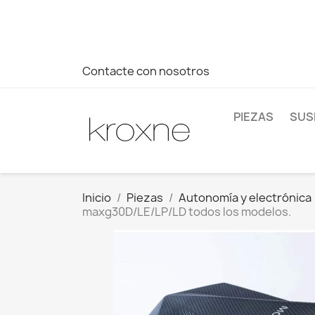
Si no has encontrado el producto que buscas o tienes dud
más rápida a tus consultas --> Whatsapp +34 696403761
Contacte con nosotros
PIEZAS
SUS
Inicio
Piezas
Autonomía y electrónica
maxg30D/LE/LP/LD todos los modelos.