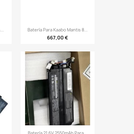
Vista rápida

..
Batería Para Kaabo Mantis 8...
667,00 €
Vista rápida

.
Batería 21,6V 2550mAh Para...