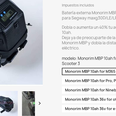
Impuestos incluidos
Batería externa Monorim MBP
para Segway maxg30D/LE/LP/
Dobla o aumenta un 40% tu a
10ah.
Deja ya de preocuparte de la
Monorim MBP y dobla la dista
eléctrico.
modelo: Monorim MBP 10ah for
Scooter 3
Monorim MBP 10ah for M365 N
Monorim MBP 10ah for Pro, P
Monorim MBP 10ah for Ninebo
Monorim MBP 10ah 36v for o

Monorim MBP 10ah 36v for e