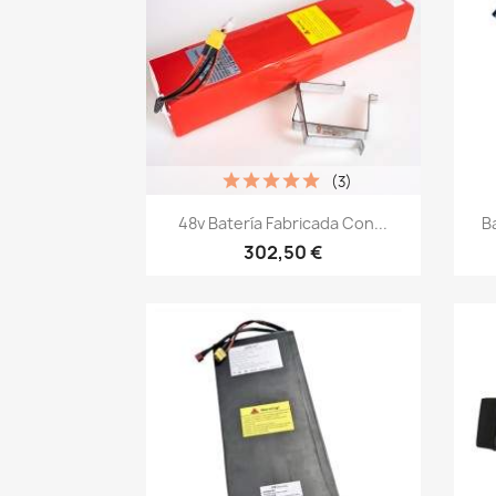
(3)
Vista rápida

48v Batería Fabricada Con...
B
302,50 €