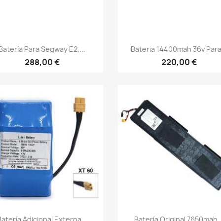
Vista rápida
Vista rápida


Batería Para Segway E2,...
Bateria 14400mah 36v Para.
288,00 €
220,00 €
Vista rápida
Vista rápida


Batería Adicional Externa...
Batería Original 7650mah..