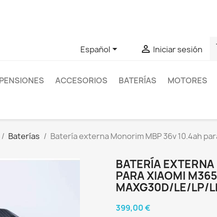
as sobre un producto en concreto tú puedes contactar con nos
s


Español
Iniciar sesión
PENSIONES
ACCESORIOS
BATERÍAS
MOTORES
Baterías
Batería externa Monorim MBP 36v 10.4ah par
BATERÍA EXTERNA
PARA XIAOMI M365
MAXG30D/LE/LP/L
399,00 €