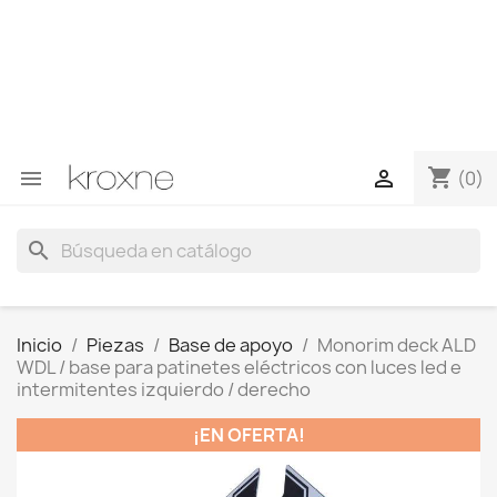
Si no has encontrado el producto que buscas o tienes
dudas sobre un producto en concreto tú puedes
contactar con nosotros a través de Whatsapp para
obtener una respuesta más rápida a tus consultas -->
Whatsapp +34 696403761
shopping_cart


(0)
search
Inicio
Piezas
Base de apoyo
Monorim deck ALD
WDL / base para patinetes eléctricos con luces led e
intermitentes izquierdo / derecho
¡EN OFERTA!