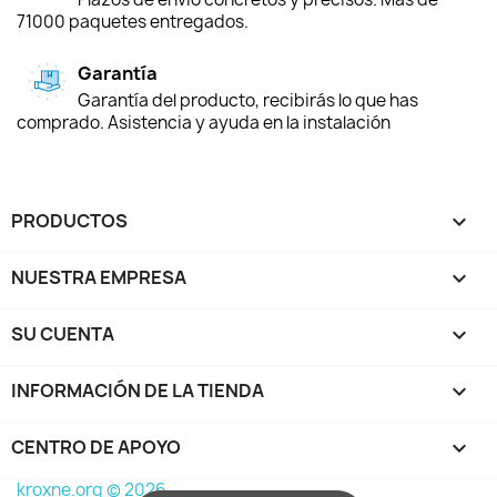
71000 paquetes entregados.
Garantía
Garantía del producto, recibirás lo que has
comprado. Asistencia y ayuda en la instalación
PRODUCTOS

NUESTRA EMPRESA

SU CUENTA

INFORMACIÓN DE LA TIENDA
keyboard_arrow_down
CENTRO DE APOYO

kroxne.org © 2026