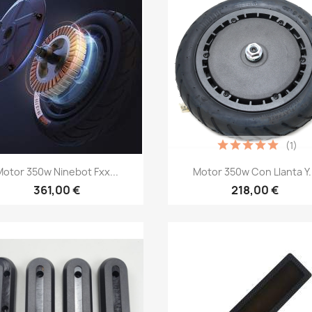
(1)
Vista rápida
Vista rápida


Motor 350w Ninebot Fxx...
Motor 350w Con Llanta Y.
361,00 €
218,00 €