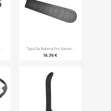
Vista rápida

..
Tapa De Bateria Pro Xiaomi...
16,36 €