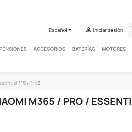
as sobre un producto en concreto tú puedes contactar con nos
s


Español
Iniciar sesión
PENSIONES
ACCESORIOS
BATERÍAS
MOTORES
sential / 1S / Pro2
IAOMI M365 / PRO / ESSENTIA