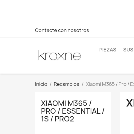
Si no has encontrado el producto que buscas o tienes dud
más rápida a tus consultas --> Whatsapp +34 696403761
Contacte con nosotros
PIEZAS
SUS
Inicio
Recambios
Xiaomi M365 / Pro / Es
X
XIAOMI M365 /
PRO / ESSENTIAL /
1S / PRO2