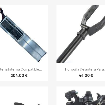
Vista rápida
Vista rápida


tería Interna Compatible...
Horquilla Delantera Para.
204,00 €
44,00 €