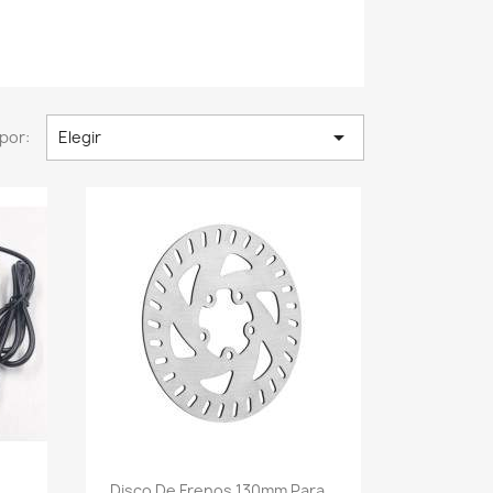

por:
Elegir
Vista rápida

Disco De Frenos 130mm Para...