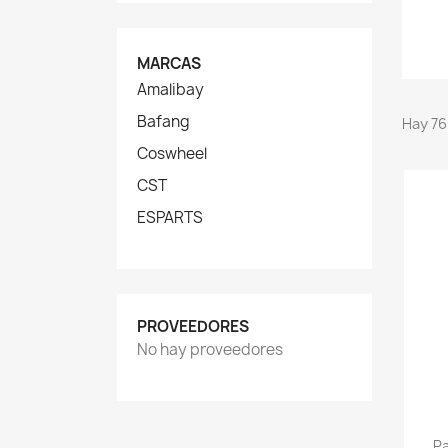
MARCAS
Amalibay
Bafang
Hay 76
Coswheel
CST
ESPARTS
PROVEEDORES
No hay proveedores
Pa