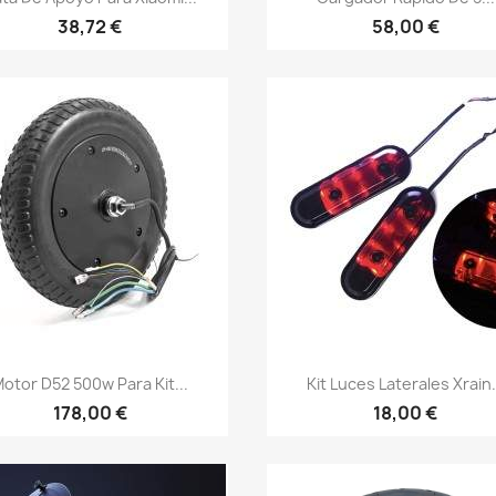
38,72 €
58,00 €
Vista rápida
Vista rápida


otor D52 500w Para Kit...
Kit Luces Laterales Xrain.
178,00 €
18,00 €