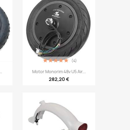
(4)
Vista rápida

..
Motor Monorim 48v U5 Air...
282,20 €