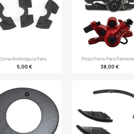
Vista rápida
Vista rápida


Goma Antiholgura Para...
Pinza Freno Para Patinete.
5,00 €
38,00 €