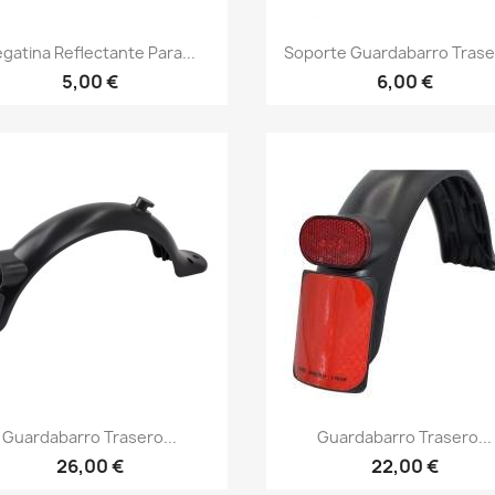
Vista rápida
Vista rápida


gatina Reflectante Para...
Soporte Guardabarro Traser
5,00 €
6,00 €
Vista rápida
Vista rápida


Guardabarro Trasero...
Guardabarro Trasero...
26,00 €
22,00 €