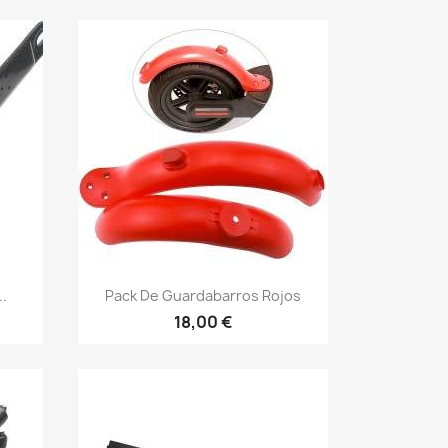
Vista rápida

..
Pack De Guardabarros Rojos
18,00 €