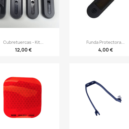
Vista rápida
Vista rápida


Cubretuercas - Kit...
Funda Protectora...
12,00 €
4,00 €