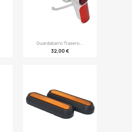
Vista rápida

Guardabarro Trasero...
32,00 €