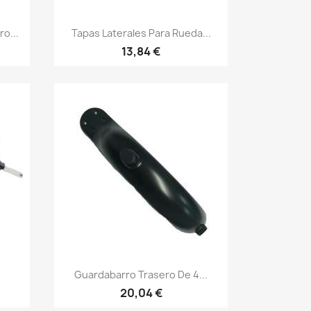
Vista rápida

o...
Tapas Laterales Para Rueda...
13,84 €
Vista rápida

Guardabarro Trasero De 4...
20,04 €