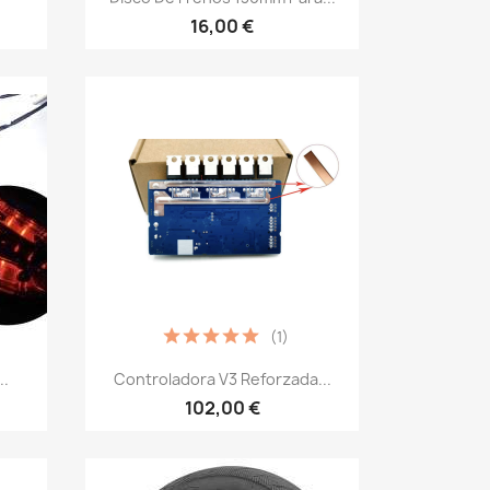
16,00 €
(1)
Vista rápida

..
Controladora V3 Reforzada...
102,00 €