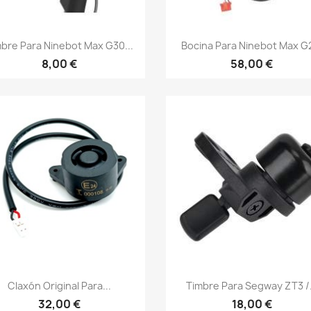
Vista rápida
Vista rápida


bre Para Ninebot Max G30...
Bocina Para Ninebot Max G2
8,00 €
58,00 €
Vista rápida
Vista rápida


Claxón Original Para...
Timbre Para Segway ZT3 /.
32,00 €
18,00 €