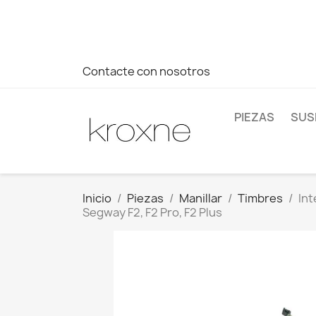
Si no has encontrado el producto que buscas o tienes dud
más rápida a tus consultas --> Whatsapp +34 696403761
Contacte con nosotros
PIEZAS
SUS
Inicio
Piezas
Manillar
Timbres
Int
Segway F2, F2 Pro, F2 Plus