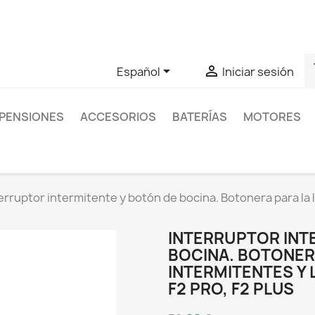
as sobre un producto en concreto tú puedes contactar con nos
s


Español
Iniciar sesión
PENSIONES
ACCESORIOS
BATERÍAS
MOTORES
erruptor intermitente y botón de bocina. Botonera para la 
INTERRUPTOR INT
BOCINA. BOTONER
INTERMITENTES Y 
F2 PRO, F2 PLUS