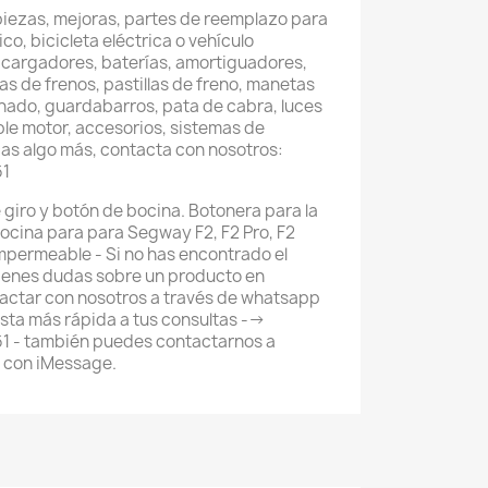
piezas, mejoras, partes de reemplazo para
co, bicicleta eléctrica o vehículo
 cargadores, baterías, amortiguadores,
as de frenos, pastillas de freno, manetas
nado, guardabarros, pata de cabra, luces
ble motor, accesorios, sistemas de
as algo más, contacta con nosotros:
61
 giro y botón de bocina. Botonera para la
bocina para para Segway F2, F2 Pro, F2
impermeable - Si no has encontrado el
ienes dudas sobre un producto en
actar con nosotros a través de whatsapp
ta más rápida a tus consultas -->
 - también puedes contactarnos a
 con iMessage.