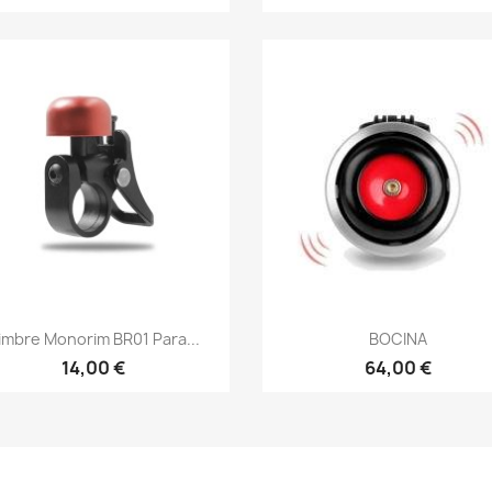
Vista rápida
Vista rápida


imbre Monorim BR01 Para...
BOCINA
14,00 €
64,00 €