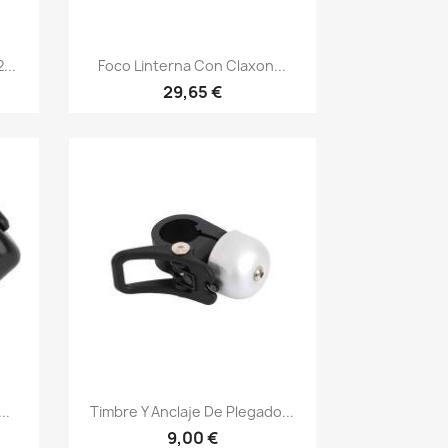
Vista rápida

...
Foco Linterna Con Claxon...
29,65 €
Vista rápida

..
Timbre Y Anclaje De Plegado...
9,00 €