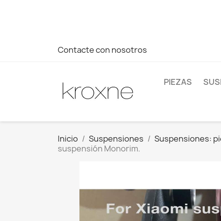
Si no has encontrado el producto que buscas o tienes dud
más rápida a tus consultas --> Whatsapp +34 696403761
Contacte con nosotros
PIEZAS
SUS
Inicio
Suspensiones
Suspensiones: pi
suspensión Monorim.