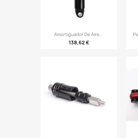
Vista rápida

Amortiguador De Aire...
Pa
138,62 €