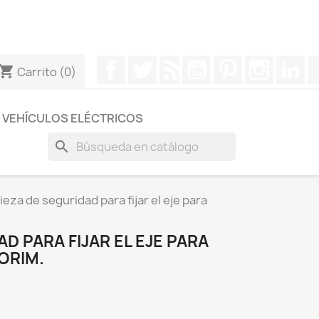
otros a través de Whatsapp para obtener una respuesta
Facebook
Twitter
Rss
YouTube
Pinterest
Instagr
Li
hopping_cart
Carrito
(0)
VEHÍCULOS ELÉCTRICOS
search
ieza de seguridad para fijar el eje para
D PARA FIJAR EL EJE PARA
ORIM.