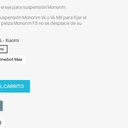
r el eje para suspensión Monorim.
 suspensión Monorim V4 y V4 MX para fijar el
la pieza Monorim FS no se desplace de su
4 - Xiaomi
omi
 Ninebot Max
AL CARRITO