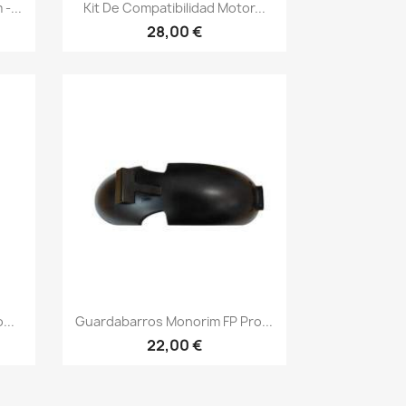
Vista rápida

-...
Kit De Compatibilidad Motor...
28,00 €
Vista rápida

...
Guardabarros Monorim FP Pro...
22,00 €