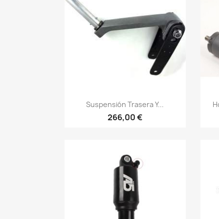
Vista rápida

Suspensión Trasera Y...
H
266,00 €