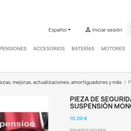
as sobre un producto en concreto tú puedes contactar con nos
s


Español
Iniciar sesión
PENSIONES
ACCESORIOS
BATERÍAS
MOTORES
ezas, mejoras, actualizaciones, amortiguadores y más
P
PIEZA DE SEGURIDA
SUSPENSIÓN MON
10,00 €
Impuestos incluidos