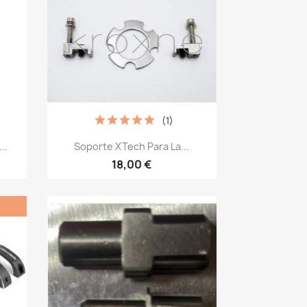
(1)
Vista rápida

..
Soporte XTech Para La...
18,00 €