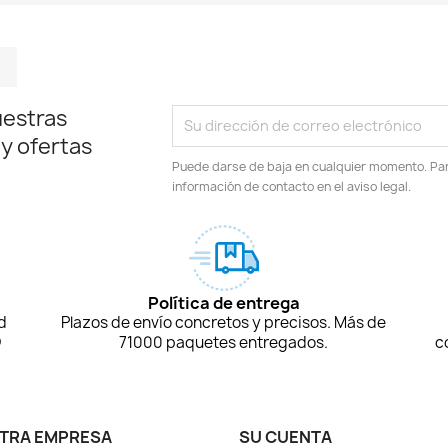
m
kedIn
TikTok
uestras
 y ofertas
Puede darse de baja en cualquier momento. Para
información de contacto en el aviso legal.
Política de entrega
d
Plazos de envío concretos y precisos. Más de
D
71000 paquetes entregados.
c
TRA EMPRESA
SU CUENTA