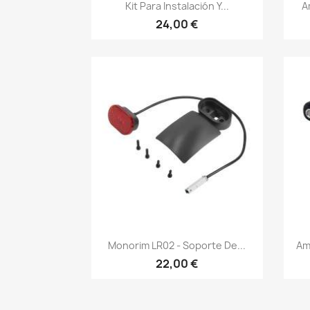
Vista rápida

Kit Para Instalación Y...
A
24,00 €
Vista rápida

Monorim LR02 - Soporte De...
Am
22,00 €