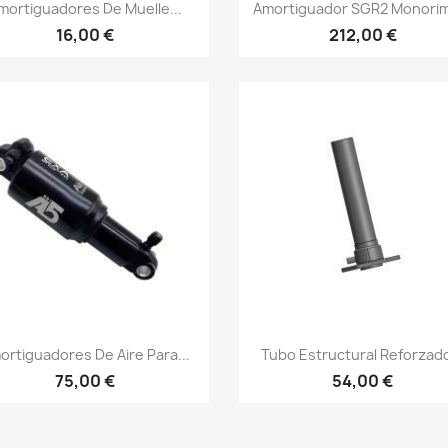
Vista rápida
Vista rápida


mortiguadores De Muelle...
Amortiguador SGR2 Monorim 
16,00 €
212,00 €
Vista rápida
Vista rápida


ortiguadores De Aire Para...
Tubo Estructural Reforzado
75,00 €
54,00 €