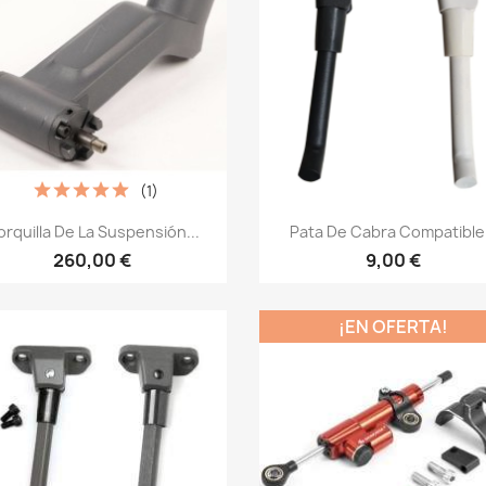
(1)
Vista rápida
Vista rápida


orquilla De La Suspensión...
Pata De Cabra Compatible.
260,00 €
9,00 €
¡EN OFERTA!