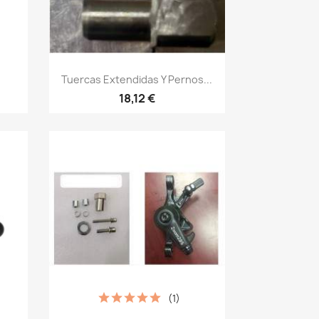
Vista rápida

Tuercas Extendidas Y Pernos...
18,12 €
(1)