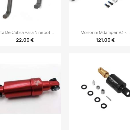
Vista rápida
Vista rápida


ta De Cabra Para Ninebot...
Monorim Mdamper V3 -...
22,00 €
121,00 €