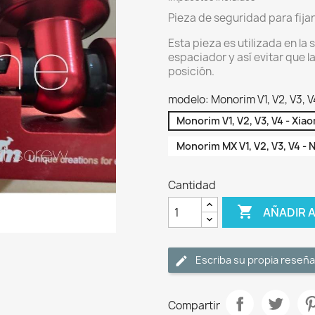
Pieza de seguridad para fija
Esta pieza es utilizada en la
espaciador y así evitar que 
posición.
modelo: Monorim V1, V2, V3, V
Monorim V1, V2, V3, V4 - Xia
Monorim MX V1, V2, V3, V4 -
Cantidad

AÑADIR 
Escriba su propia reseña
Compartir