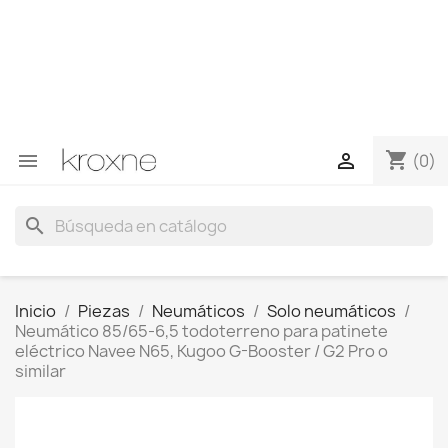
Si no has encontrado el producto que buscas o tienes
dudas sobre un producto en concreto tú puedes
contactar con nosotros a través de Whatsapp para
obtener una respuesta más rápida a tus consultas -->
Whatsapp +34 696403761
shopping_cart


(0)
search
Inicio
Piezas
Neumáticos
Solo neumáticos
Neumático 85/65-6,5 todoterreno para patinete
eléctrico Navee N65, Kugoo G-Booster / G2 Pro o
similar