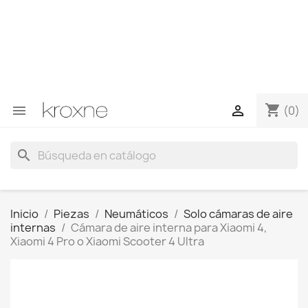
Si no has encontrado el producto que buscas o tienes
dudas sobre un producto en concreto tú puedes
contactar con nosotros a través de Whatsapp para
obtener una respuesta más rápida a tus consultas -->
Whatsapp +34 696403761
shopping_cart


(0)
search
Inicio
Piezas
Neumáticos
Solo cámaras de aire
internas
Cámara de aire interna para Xiaomi 4,
Xiaomi 4 Pro o Xiaomi Scooter 4 Ultra