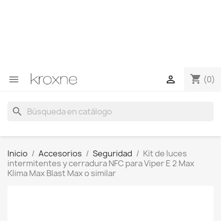
Si no has encontrado el producto que buscas o tienes
dudas sobre un producto en concreto tú puedes
contactar con nosotros a través de Whatsapp para
obtener una respuesta más rápida a tus consultas -->
Whatsapp +34 696403761
shopping_cart


(0)
search
Inicio
Accesorios
Seguridad
Kit de luces
intermitentes y cerradura NFC para Viper E 2 Max
Klima Max Blast Max o similar