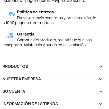
Métodos de pago seguros: Paypal o 3D Secure.
Política de entrega
Plazos de envío concretos y precisos. Más de
71000 paquetes entregados.
Garantía
Garantía del producto, recibirás lo que has
comprado. Asistencia y ayuda en la instalación
PRODUCTOS

NUESTRA EMPRESA

SU CUENTA

INFORMACIÓN DE LA TIENDA
keyboard_arrow_down