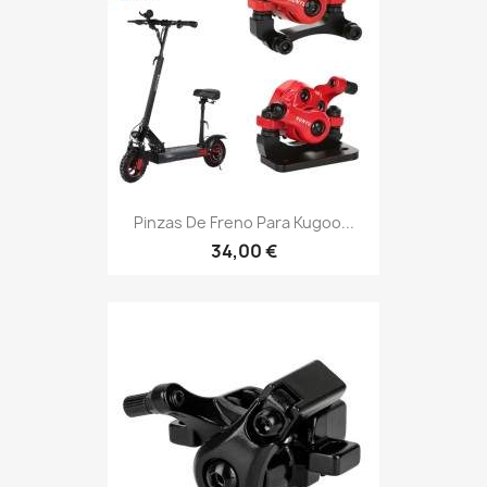
Pinzas De Freno Para Kugoo...
34,00 €