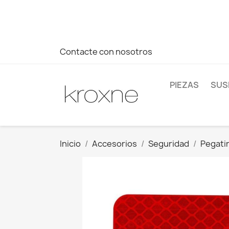
Si no has encontrado el producto que buscas o tienes dud
más rápida a tus consultas --> Whatsapp +34 696403761
Contacte con nosotros
PIEZAS
SUS
Inicio
Accesorios
Seguridad
Pegati