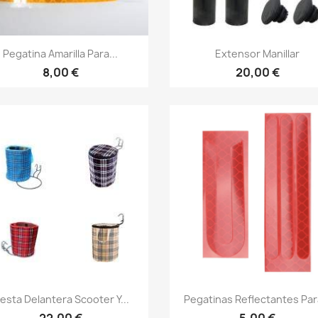
Vista rápida
Vista rápida


Pegatina Amarilla Para...
Extensor Manillar
8,00 €
20,00 €
Vista rápida
Vista rápida


esta Delantera Scooter Y...
Pegatinas Reflectantes Para
22,00 €
5,00 €