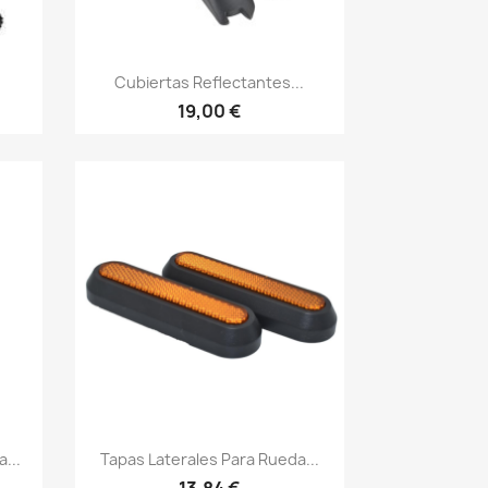
Vista rápida

Cubiertas Reflectantes...
19,00 €
Vista rápida

...
Tapas Laterales Para Rueda...
13,84 €