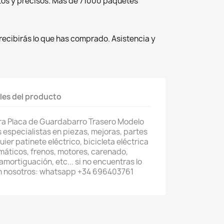
tos y precisos. Más de 71000 paquetes
recibirás lo que has comprado. Asistencia y
les del producto
ra Placa de Guardabarro Trasero Modelo
s especialistas en piezas, mejoras, partes
er patinete eléctrico, bicicleta eléctrica
umáticos, frenos, motores, carenado,
mortiguación, etc... si no encuentras lo
n nosotros: whatsapp +34 696403761