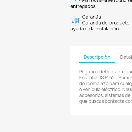
Plazos de envío concre
entregados.
Garantía
Garantía del producto, 
ayuda en la instalación
Descripción
Detal
Pegatina Reflectante pa
Essential 1S Pro2 - Somo
de reemplazo para cualqui
o vehículo eléctrico. Ne
accesorios, sistemas de a
que buscas contacta co