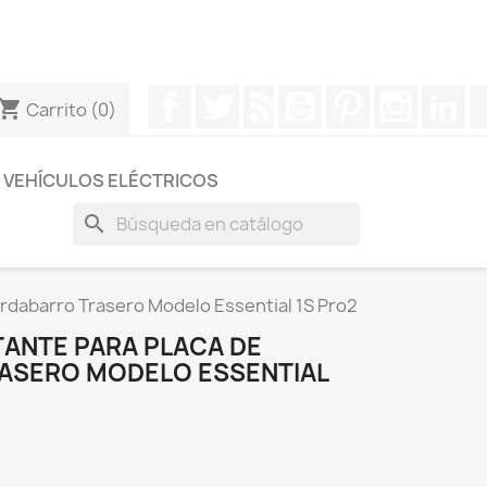
otros a través de Whatsapp para obtener una respuesta
Facebook
Twitter
Rss
YouTube
Pinterest
Instagr
Li
hopping_cart
Carrito
(0)
VEHÍCULOS ELÉCTRICOS
search
ardabarro Trasero Modelo Essential 1S Pro2
TANTE PARA PLACA DE
ASERO MODELO ESSENTIAL