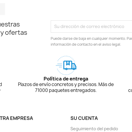
m
kedIn
TikTok
uestras
 y ofertas
Puede darse de baja en cualquier momento. Para
información de contacto en el aviso legal.
Política de entrega
d
Plazos de envío concretos y precisos. Más de
D
71000 paquetes entregados.
c
TRA EMPRESA
SU CUENTA
Seguimiento del pedido