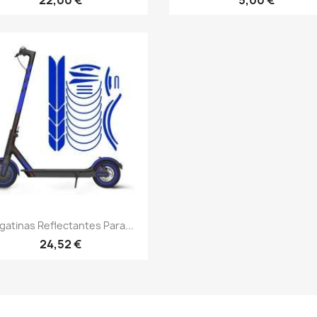
Vista rápida

gatinas Reflectantes Para...
24,52 €