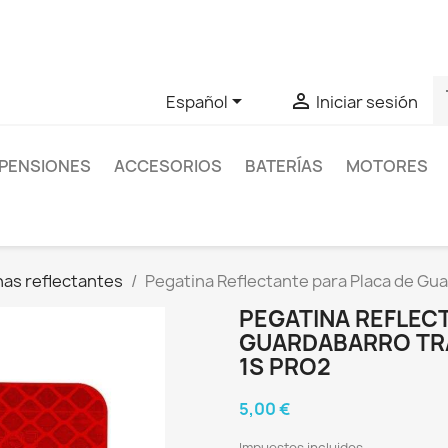
as sobre un producto en concreto tú puedes contactar con nos
s


Español
Iniciar sesión
PENSIONES
ACCESORIOS
BATERÍAS
MOTORES
nas reflectantes
Pegatina Reflectante para Placa de Gu
PEGATINA REFLEC
GUARDABARRO TR
1S PRO2
5,00 €