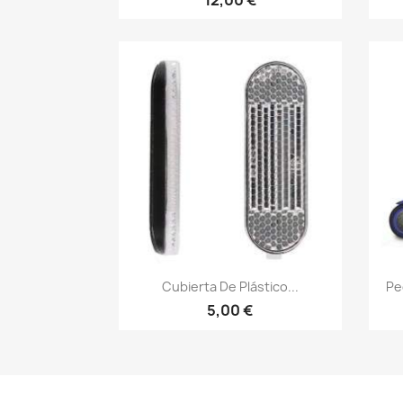
Vista rápida

Cubierta De Plástico...
Pe
5,00 €