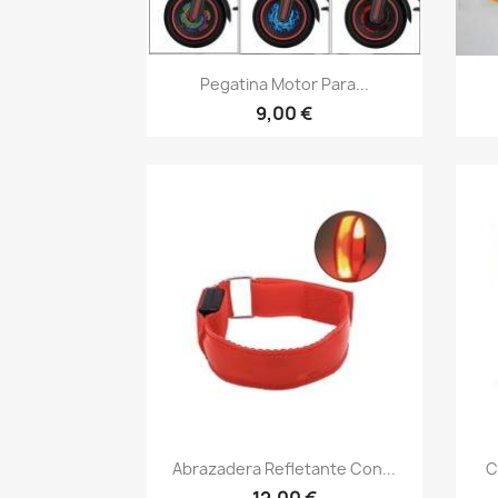
Vista rápida

Pegatina Motor Para...
9,00 €
Vista rápida

Abrazadera Refletante Con...
C
+1
12,00 €