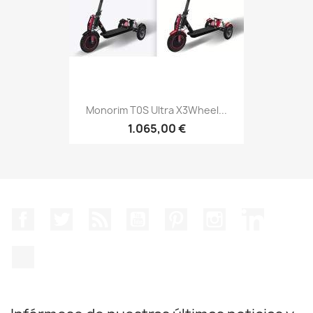
Monorim T0S Ultra X3Wheel...
1.065,00 €
Facebook
Twitter
Rss
YouTube
Pinterest
Instagram
LinkedIn
TikTok