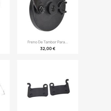
Vista rápida

Freno De Tambor Para...
32,00 €