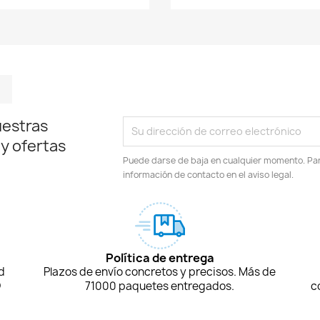
m
kedIn
TikTok
uestras
 y ofertas
Puede darse de baja en cualquier momento. Para
información de contacto en el aviso legal.
Política de entrega
d
Plazos de envío concretos y precisos. Más de
D
71000 paquetes entregados.
c