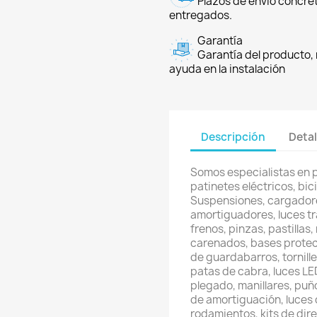
Plazos de envío concre
entregados.
Garantía
Garantía del producto, 
ayuda en la instalación
Descripción
Detal
Somos especialistas en 
patinetes eléctricos, bici
Suspensiones, cargadore
amortiguadores, luces t
frenos, pinzas, pastillas
carenados, bases protec
de guardabarros, tornill
patas de cabra, luces LED
plegado, manillares, puñ
de amortiguación, luces 
rodamientos, kits de direc