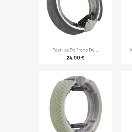
Vista rápida

Pastillas De Freno De...
24,00 €