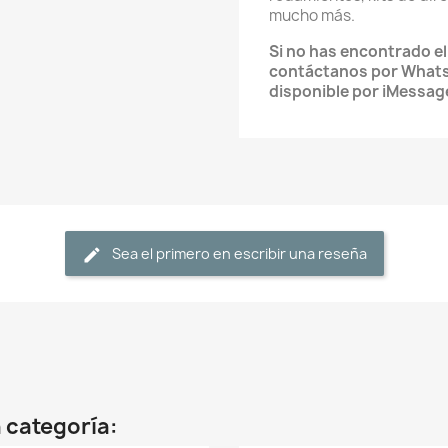
mucho más.
Si no has encontrado e
contáctanos por What
disponible por iMessag
Sea el primero en escribir una reseña
 categoría: