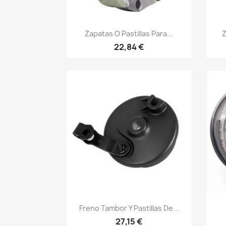
Vista rápida

Zapatas O Pastillas Para...
Z
22,84 €
Vista rápida

Freno Tambor Y Pastillas De...
27,15 €