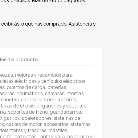
tos y precisos. Más de 71000 paquetes
recibirás lo que has comprado. Asistencia y
les del producto
piezas, mejoras y recambios para
cletas eléctricas y vehículos eléctricos.
s, puertos de carga, baterías,
raseras, neumáticos, cámaras internas,
, manetas, cables de freno, motores,
toras de chasis, enganches y soportes
ería, soportes de freno, guardabarros,
, gatillos, aceleradores, sistemas de
os, cables de motor, accesorios, sistemas
delanteras y traseras, mástiles,
ción, cazoletas, llantas, válvulas de aire y