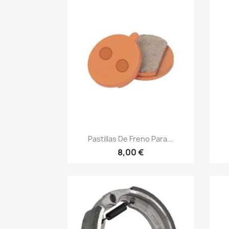
Vista rápida

Pastillas De Freno Para...
8,00 €