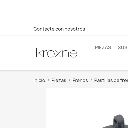
Si no has encontrado el producto que buscas o tienes dud
más rápida a tus consultas --> Whatsapp +34 696403761
Contacte con nosotros
PIEZAS
SUS
Inicio
Piezas
Frenos
Pastillas de fr