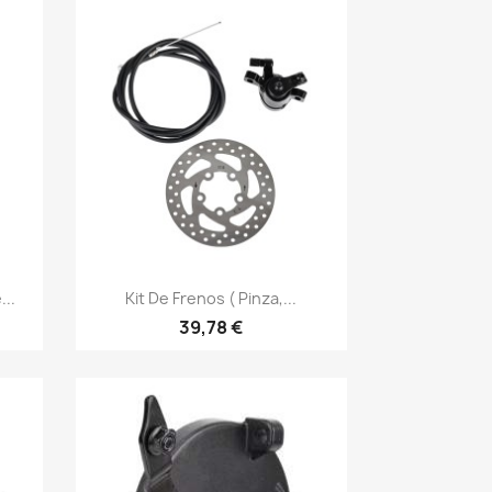
Vista rápida

...
Kit De Frenos ( Pinza,...
39,78 €