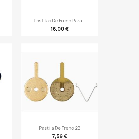
Vista rápida

Pastillas De Freno Para...
16,00 €
Vista rápida

.
Pastilla De Freno 2B
7,59 €