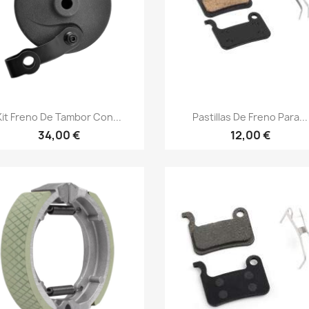
Vista rápida
Vista rápida


Kit Freno De Tambor Con...
Pastillas De Freno Para...
34,00 €
12,00 €