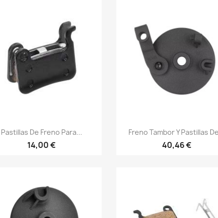
Vista rápida
Vista rápida


Pastillas De Freno Para...
Freno Tambor Y Pastillas De
14,00 €
40,46 €