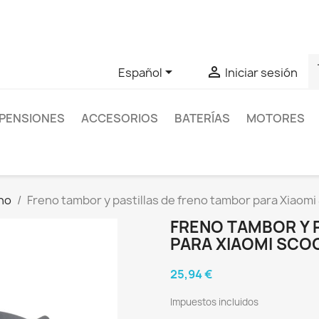
as sobre un producto en concreto tú puedes contactar con nos
s


Español
Iniciar sesión
PENSIONES
ACCESORIOS
BATERÍAS
MOTORES
eno
Freno tambor y pastillas de freno tambor para Xiaomi 
FRENO TAMBOR Y 
PARA XIAOMI SCOO
25,94 €
Impuestos incluidos