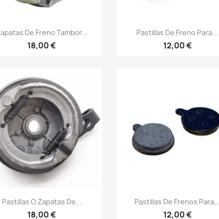
Vista rápida
Vista rápida


apatas De Freno Tambor...
Pastillas De Freno Para...
18,00 €
12,00 €
Vista rápida
Vista rápida


Pastillas O Zapatas De...
Pastillas De Frenos Para..
18,00 €
12,00 €