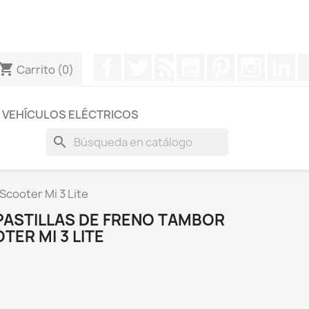
otros a través de Whatsapp para obtener una respuesta
Facebook
Twitter
Rss
YouTube
Pinterest
Instagr
Li
hopping_cart
Carrito
(0)
VEHÍCULOS ELÉCTRICOS
search
Scooter Mi 3 Lite
PASTILLAS DE FRENO TAMBOR
TER MI 3 LITE