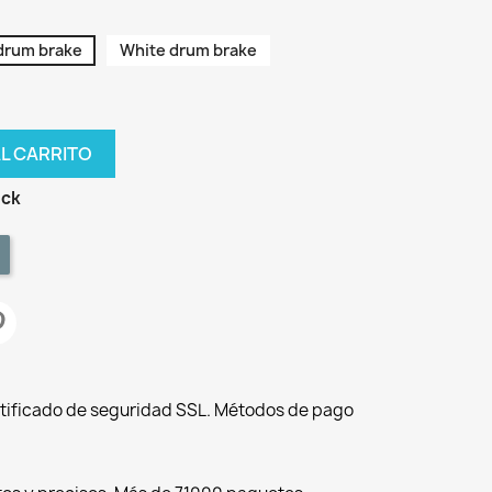
drum brake
White drum brake
AL CARRITO
ock
tificado de seguridad SSL. Métodos de pago