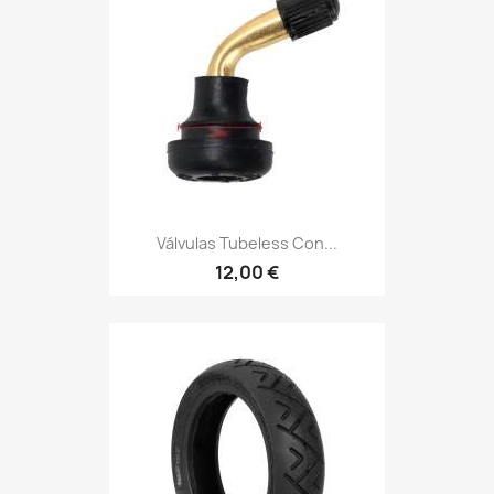
Válvulas Tubeless Con...
12,00 €