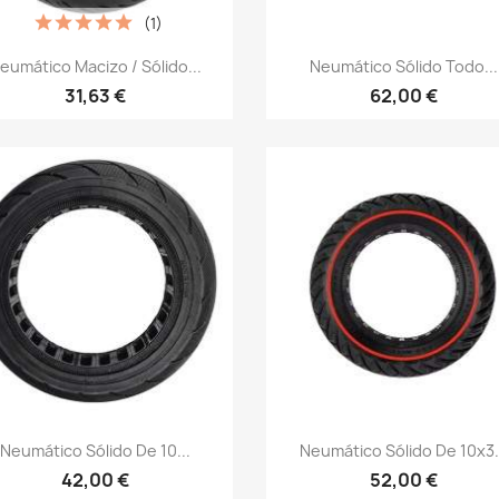
(1)
Vista rápida
Vista rápida


eumático Macizo / Sólido...
Neumático Sólido Todo...
31,63 €
62,00 €
Vista rápida
Vista rápida


Neumático Sólido De 10...
Neumático Sólido De 10x3.
42,00 €
52,00 €