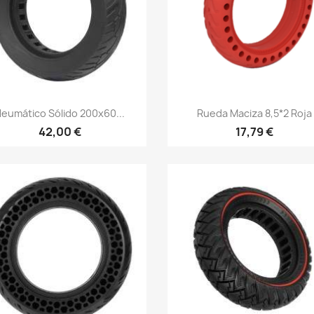
Vista rápida
Vista rápida


eumático Sólido 200x60...
Rueda Maciza 8,5*2 Roja
42,00 €
17,79 €