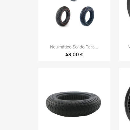
Vista rápida

Neumático Solido Para...
N
48,00 €