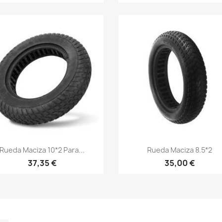
Vista rápida
Vista rápida


Rueda Maciza 10*2 Para...
Rueda Maciza 8.5*2
37,35 €
35,00 €