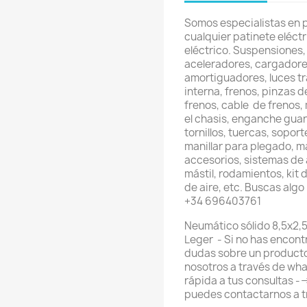
Somos especialistas en 
cualquier patinete eléctri
eléctrico. Suspensiones, 
aceleradores, cargadores
amortiguadores, luces t
interna, frenos, pinzas d
frenos, cable de frenos,
el chasis, enganche gua
tornillos, tuercas, sopo
manillar para plegado, ma
accesorios, sistemas de a
mástil, rodamientos, kit d
de aire, etc. Buscas alg
+34 696403761
Neumático sólido 8,5x2,
Leger - Si no has encont
dudas sobre un producto
nosotros a través de wh
rápida a tus consultas 
puedes contactarnos a t