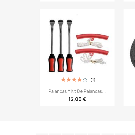
(1)
Vista rápida

Palancas Y Kit De Palancas...
12,00 €