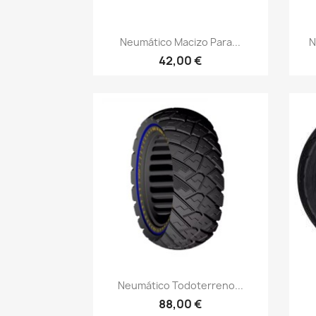
Vista rápida

Neumático Macizo Para...
N
42,00 €
Vista rápida

Neumático Todoterreno...
88,00 €