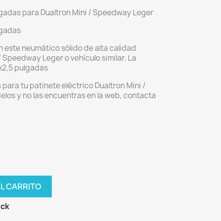
lgadas para Dualtron Mini / Speedway Leger
lgadas
n este neumático sólido de alta calidad
/ Speedway Leger o vehículo similar. La
x2,5 pulgadas
para tu patinete eléctrico Dualtron Mini /
los y no las encuentras en la web, contacta
AL CARRITO
ock