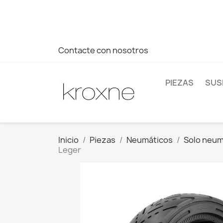
Si no has encontrado el producto que buscas o tienes dud
más rápida a tus consultas --> Whatsapp +34 696403761
Contacte con nosotros
PIEZAS
SUS
Inicio
Piezas
Neumáticos
Solo neum
Leger