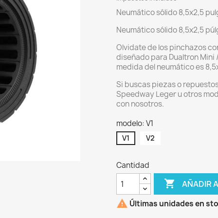
Neumático sólido 8,5x2,5 pu
Neumático sólido 8,5x2,5 pú
Olvidate de los pinchazos co
diseñado para Dualtron Mini 
medida del neumático es 8,5
Si buscas piezas o repuestos 
Speedway Leger u otros mode
con nosotros.
modelo: V1
V1
V2
Cantidad

AÑADIR 

Últimas unidades en st