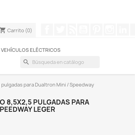
otros a través de Whatsapp para obtener una respuesta
Facebook
Twitter
Rss
YouTube
Pinterest
Instagr
Li
hopping_cart
Carrito
(0)
VEHÍCULOS ELÉCTRICOS
search
 pulgadas para Dualtron Mini / Speedway
O 8,5X2,5 PULGADAS PARA
 SPEEDWAY LEGER