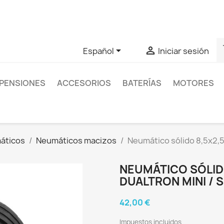
as sobre un producto en concreto tú puedes contactar con nos
s


Español
Iniciar sesión
PENSIONES
ACCESORIOS
BATERÍAS
MOTORES
áticos
Neumáticos macizos
Neumático sólido 8,5x2,5
NEUMÁTICO SÓLID
DUALTRON MINI /
42,00 €
Impuestos incluidos