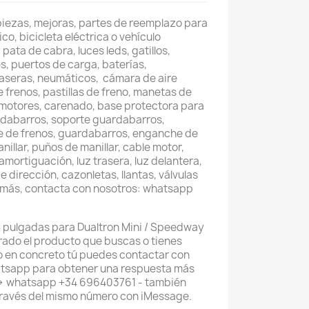
piezas, mejoras, partes de reemplazo para
co, bicicleta eléctrica o vehículo
pata de cabra, luces leds, gatillos,
, puertos de carga, baterías,
raseras, neumáticos, cámara de aire
e frenos, pastillas de freno, manetas de
 motores, carenado, base protectora para
rdabarros, soporte guardabarros,
rte de frenos, guardabarros, enganche de
nillar, puños de manillar, cable motor,
mortiguación, luz trasera, luz delantera,
e dirección, cazonletas, llantas, válvulas
o más, contacta con nosotros: whatsapp
5 pulgadas para Dualtron Mini / Speedway
rado el producto que buscas o tienes
 en concreto tú puedes contactar con
atsapp para obtener una respuesta más
--> whatsapp +34 696403761 - también
ravés del mismo número con iMessage.