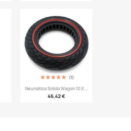
(1)
Vista rápida

Neumático Solido Wagon 10 X...
46,42 €