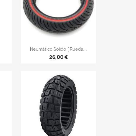
Vista rápida

Neumático Solido ( Rueda...
26,00 €