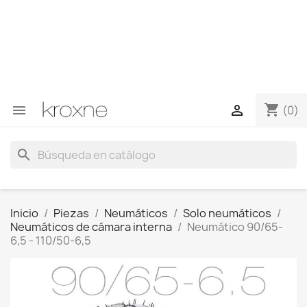
Si no has encontrado el producto que buscas o tienes
dudas sobre un producto en concreto tú puedes
contactar con nosotros a través de Whatsapp para
obtener una respuesta más rápida a tus consultas -->
Whatsapp +34 696403761
shopping_cart


(0)
search
Inicio
Piezas
Neumáticos
Solo neumáticos
Neumáticos de cámara interna
Neumático 90/65-
6,5 - 110/50-6,5