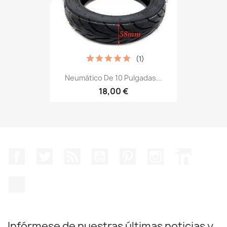
(1)
Neumático De 10 Pulgadas...
18,00 €
Facebook
Twitter
Rss
YouTube
Pinterest
Instagram
LinkedIn
TikTok
Infórmese de nuestras últimas noticias y