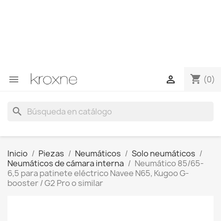
Si no has encontrado el producto que buscas o tienes
dudas sobre un producto en concreto tú puedes
contactar con nosotros a través de Whatsapp para
obtener una respuesta más rápida a tus consultas -->
Whatsapp +34 696403761
shopping_cart


(0)
search
Inicio
Piezas
Neumáticos
Solo neumáticos
Neumáticos de cámara interna
Neumático 85/65-
6,5 para patinete eléctrico Navee N65, Kugoo G-
booster / G2 Pro o similar