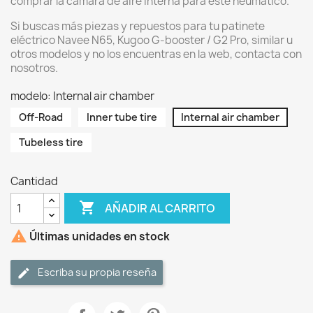
comprar la cámara de aire interna para este neumático.
Si buscas más piezas y repuestos para tu patinete
eléctrico Navee N65, Kugoo G-booster / G2 Pro, similar u
otros modelos y no los encuentras en la web, contacta con
nosotros.
modelo: Internal air chamber
Off-Road
Inner tube tire
Internal air chamber
Tubeless tire
Cantidad

AÑADIR AL CARRITO

Últimas unidades en stock
Escriba su propia reseña