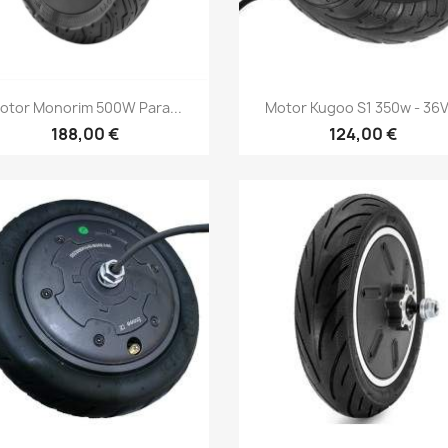
Vista rápida
Vista rápida


otor Monorim 500W Para...
Motor Kugoo S1 350w - 36V.
188,00 €
124,00 €
Vista rápida
Vista rápida