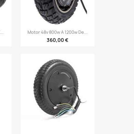
Vista rápida

..
Motor 48v 800w A 1200w De...
360,00 €
Vista rápida