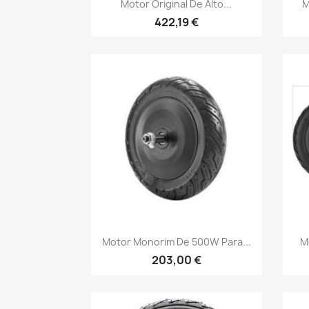

Motor Original De Alto...
M
422,19 €
Vista rápida

Motor Monorim De 500W Para...
M
203,00 €