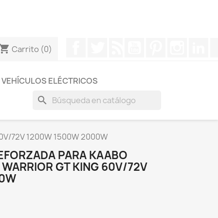
otros a través de Whatsapp para obtener una respuesta
Facebook
Twitter
Rss
YouTube
Pinterest
Instagr
Li
hopping_cart
Carrito
(0)
VEHÍCULOS ELÉCTRICOS
search
g 60V/72V 1200W 1500W 2000W
EFORZADA PARA KAABO
 WARRIOR GT KING 60V/72V
00W