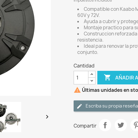
Impuestos incluidos
Compatible con Kaabo Ma
60V y 72V.
Ayuda a cubrir y proteger
Montaje practico para s
Construccion reforzada
resistencia.
Ideal para renovar la pro
conjunto.
Cantidad

AÑADIR 

Últimas unidades en st
Escriba su propia reseña

Compartir