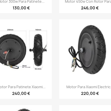


otor 300w Para Patinete...
Motor 450w Con Rotor Para
130,00 €
246,00 €
Vista rápida
Vista rápida


otor Para Patinete Xiaomi...
Motor Para Xiaomi Electric.
240,00 €
220,00 €