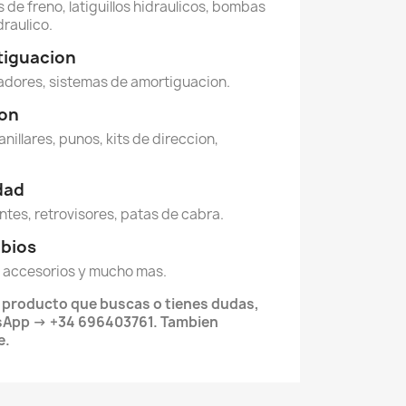
 de freno, latiguillos hidraulicos, bombas
draulico.
tiguacion
dores, sistemas de amortiguacion.
ion
anillares, punos, kits de direccion,
idad
ntes, retrovisores, patas de cabra.
mbios
 accesorios y mucho mas.
l producto que buscas o tienes dudas,
App -> +34 696403761. Tambien
e.