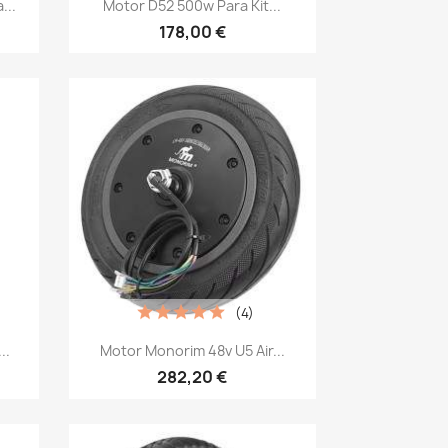

...
Motor D52 500w Para Kit...
178,00 €
(4)
Vista rápida

..
Motor Monorim 48v U5 Air...
282,20 €