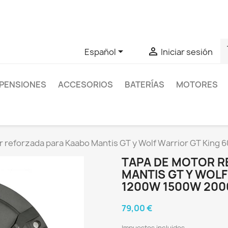
as sobre un producto en concreto tú puedes contactar con nos
s


Español
Iniciar sesión
PENSIONES
ACCESORIOS
BATERÍAS
MOTORES
r reforzada para Kaabo Mantis GT y Wolf Warrior GT Kin
TAPA DE MOTOR R
MANTIS GT Y WOLF
1200W 1500W 20
79,00 €