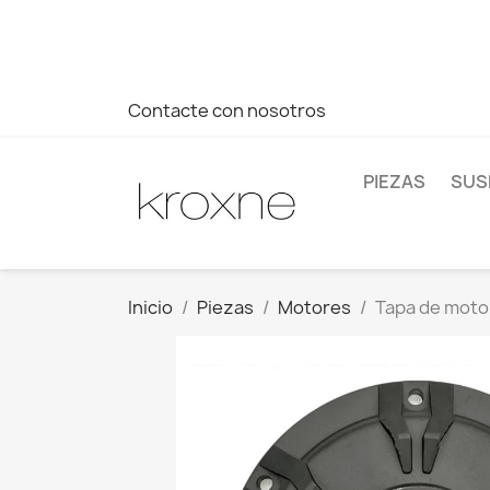
Si no has encontrado el producto que buscas o tienes dud
más rápida a tus consultas --> Whatsapp +34 696403761
Contacte con nosotros
PIEZAS
SUS
Inicio
Piezas
Motores
Tapa de moto