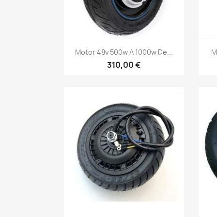
Vista rápida

Motor 48v 500w A 1000w De...
M
310,00 €
Vista rápida