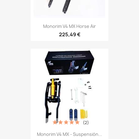
Monorim V4 MX Horse Air
225,49 €
(2)
Monorim V4 MX - Suspensión...