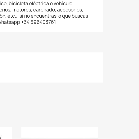
co, bicicleta eléctrica o vehículo
renos, motores, carenado, accesorios,
n, etc... si no encuentras lo que buscas
 whatsapp +34 696403761