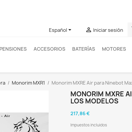
as sobre un producto en concreto tú puedes contactar con nos
s


Español
Iniciar sesión
PENSIONES
ACCESORIOS
BATERÍAS
MOTORES
era
Monorim MXR1
Monorim MXRE Air para Ninebot Ma
MONORIM MXRE AI
LOS MODELOS
217,86 €
Impuestos incluidos