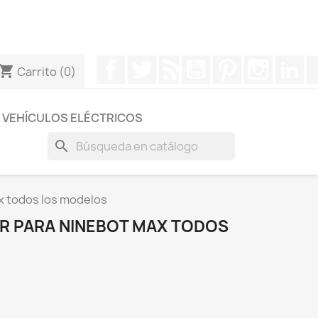
otros a través de Whatsapp para obtener una respuesta
Facebook
Twitter
Rss
YouTube
Pinterest
Instagr
Li
hopping_cart
Carrito
(0)
VEHÍCULOS ELÉCTRICOS
search
x todos los modelos
R PARA NINEBOT MAX TODOS