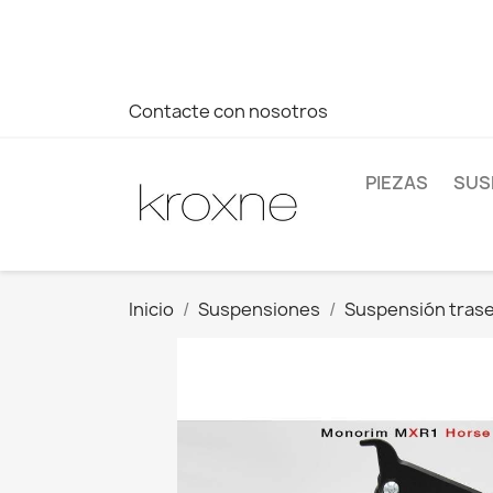
Si no has encontrado el producto que buscas o tienes dud
más rápida a tus consultas --> Whatsapp +34 696403761
Contacte con nosotros
PIEZAS
SUS
Inicio
Suspensiones
Suspensión tras