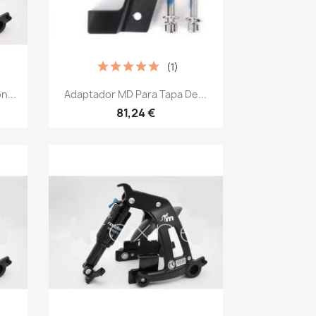
(1)
Vista rápida

n...
Adaptador MD Para Tapa De...
81,24 €