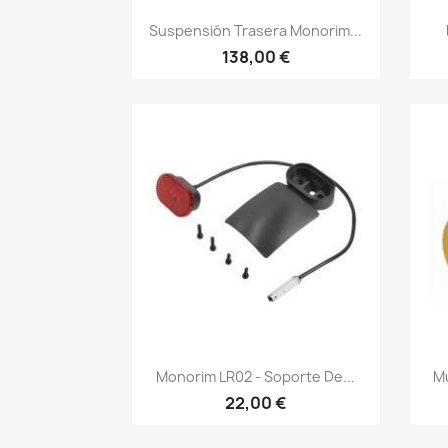
Vista rápida

Suspensión Trasera Monorim...
138,00 €
Vista rápida

Monorim LR02 - Soporte De...
Mu
22,00 €