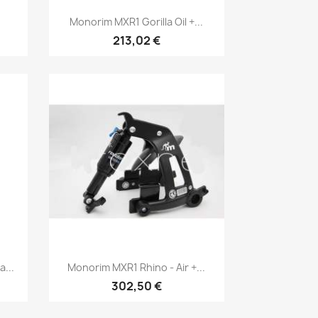
Vista rápida

Monorim MXR1 Gorilla Oil +...
213,02 €
Vista rápida

...
Monorim MXR1 Rhino - Air +...
302,50 €