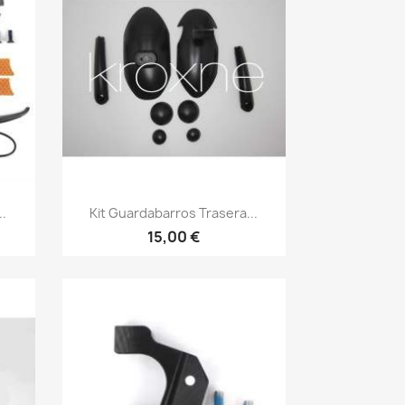
Vista rápida

..
Kit Guardabarros Trasera...
15,00 €