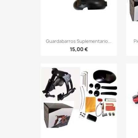
Vista rápida

Guardabarros Suplementario...
Pi
15,00 €