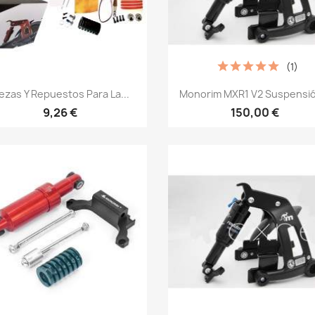
(1)
Vista rápida
Vista rápida


ezas Y Repuestos Para La...
Monorim MXR1 V2 Suspensió
9,26 €
150,00 €