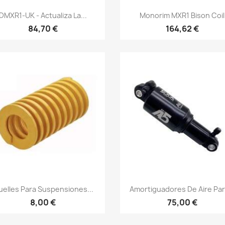
Vista rápida
Vista rápida


DMXR1-UK - Actualiza La...
Monorim MXR1 Bison Coil
84,70 €
164,62 €
Vista rápida
Vista rápida


elles Para Suspensiones...
Amortiguadores De Aire Para
8,00 €
75,00 €