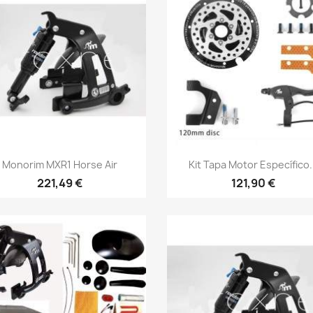
Vista rápida
Vista rápida


Monorim MXR1 Horse Air
Kit Tapa Motor Específico.
221,49 €
121,90 €