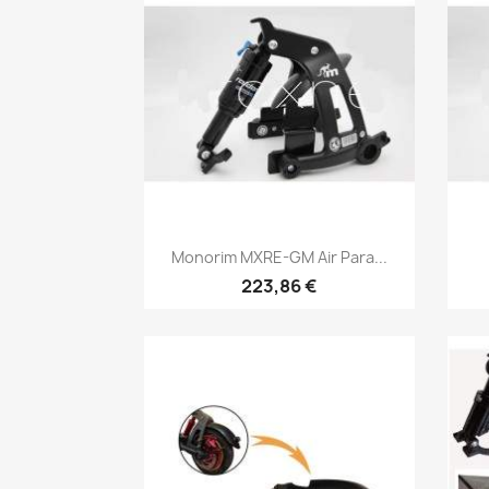
Vista rápida

Monorim MXRE-GM Air Para...
223,86 €