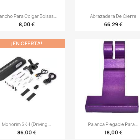
Vista rápida
Vista rápida


ancho Para Colgar Bolsas...
Abrazadera De Cierre
8,00 €
66,29 €
¡EN OFERTA!
Vista rápida
Vista rápida


Monorim SK-I (driving...
Palanca Plegable Para...
86,00 €
18,00 €