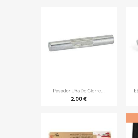
Vista rápida

Pasador Uña De Cierre...
E
2,00 €