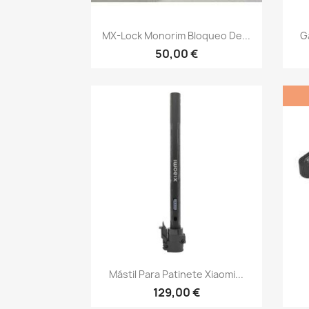
Vista rápida

MX-Lock Monorim Bloqueo De...
G
50,00 €
Vista rápida

Mástil Para Patinete Xiaomi...
129,00 €