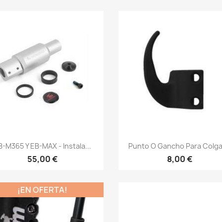
Vista rápida
Vista rápida


B-M365 Y EB-MAX - Instala...
Punto O Gancho Para Colgar
55,00 €
8,00 €
¡EN OFERTA!