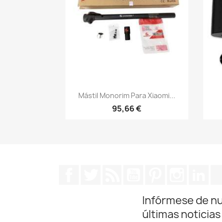
Vista rápida

Mástil Monorim Para Xiaomi...
95,66 €
Facebook
Twitter
Rss
YouTube
Pinterest
Instagra
Lin
Infórmese de n
últimas noticias