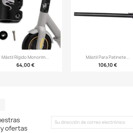
Vista rápida
Vista rápida


Mástil Rígido Monorim...
Mástil Para Patinete...
64,00 €
106,10 €
m
kedIn
TikTok
uestras
 y ofertas