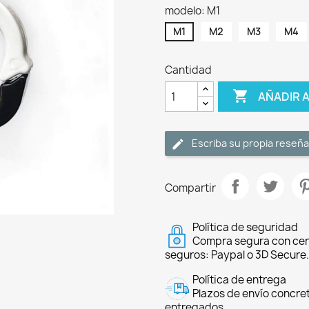
modelo: M1
M1
M2
M3
M4
Cantidad

AÑADIR 
Escriba su propia reseña
Compartir
Política de seguridad
Compra segura con cer
seguros: Paypal o 3D Secure.
Política de entrega
Plazos de envío concre
entregados.