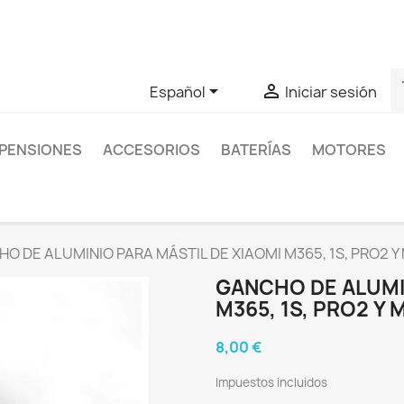
as sobre un producto en concreto tú puedes contactar con nos
s


Español
Iniciar sesión
PENSIONES
ACCESORIOS
BATERÍAS
MOTORES
O DE ALUMINIO PARA MÁSTIL DE XIAOMI M365, 1S, PRO2 Y
GANCHO DE ALUMIN
M365, 1S, PRO2 Y 
8,00 €
Impuestos incluidos