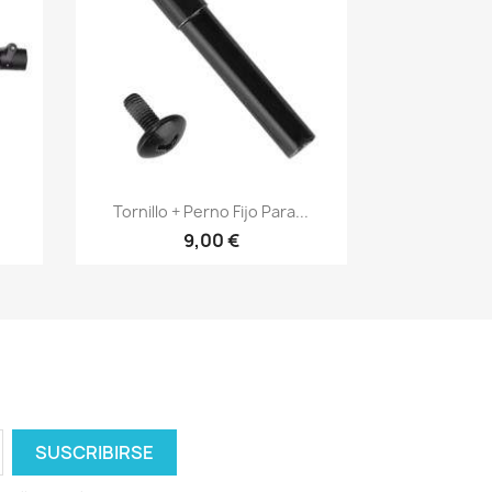
Vista rápida

Tornillo + Perno Fijo Para...
9,00 €