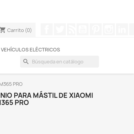
otros a través de Whatsapp para obtener una respuesta
Facebook
Twitter
Rss
YouTube
Pinterest
Instagr
Li
hopping_cart
Carrito
(0)
VEHÍCULOS ELÉCTRICOS
search
 M365 PRO
IO PARA MÁSTIL DE XIAOMI
M365 PRO