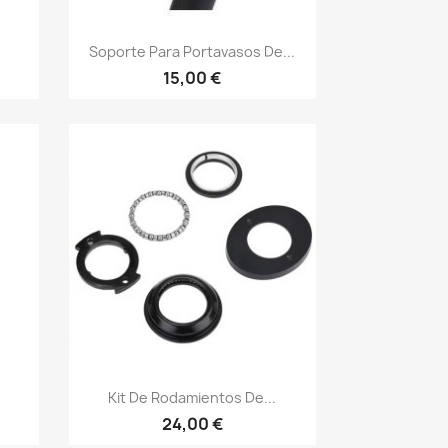
Vista rápida

Soporte Para Portavasos De...
15,00 €
Vista rápida

Kit De Rodamientos De...
24,00 €