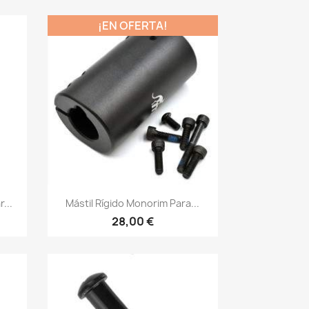
¡EN OFERTA!
Vista rápida

...
Mástil Rígido Monorim Para...
28,00 €