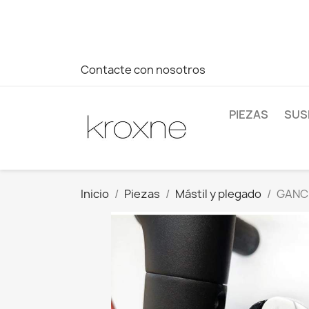
Si no has encontrado el producto que buscas o tienes dud
más rápida a tus consultas --> Whatsapp +34 696403761
Contacte con nosotros
PIEZAS
SUS
Inicio
Piezas
Mástil y plegado
GANCH