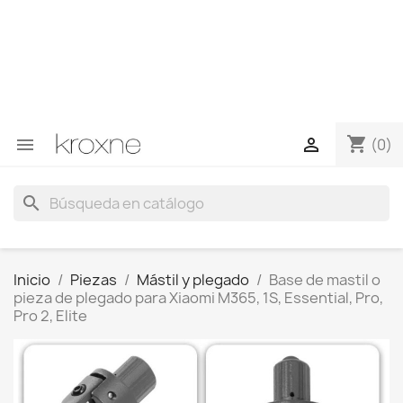
Si no has encontrado el producto que buscas o tienes
dudas sobre un producto en concreto tú puedes
contactar con nosotros a través de Whatsapp para
obtener una respuesta más rápida a tus consultas -->
Whatsapp +34 696403761
shopping_cart


(0)
search
Inicio
Piezas
Mástil y plegado
Base de mastil o
pieza de plegado para Xiaomi M365, 1S, Essential, Pro,
Pro 2, Elite