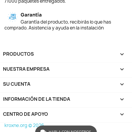
71000 paquetes entregados.
Garantía
Garantía del producto, recibirás lo que has
comprado. Asistencia y ayuda en la instalación
PRODUCTOS

NUESTRA EMPRESA

SU CUENTA

INFORMACIÓN DE LA TIENDA
keyboard_arrow_down
CENTRO DE APOYO

kroxne.org © 2026
HABLA CON NOSOTROS