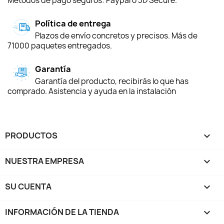
Métodos de pago seguros: Paypal o 3D Secure.
Política de entrega
Plazos de envío concretos y precisos. Más de
71000 paquetes entregados.
Garantía
Garantía del producto, recibirás lo que has
comprado. Asistencia y ayuda en la instalación
PRODUCTOS

NUESTRA EMPRESA

SU CUENTA

INFORMACIÓN DE LA TIENDA
keyboard_arrow_down