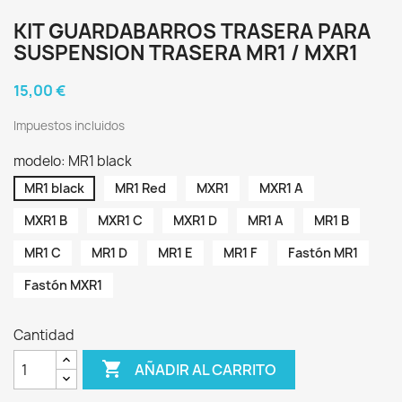
KIT GUARDABARROS TRASERA PARA
SUSPENSION TRASERA MR1 / MXR1
15,00 €
Impuestos incluidos
modelo: MR1 black
MR1 black
MR1 Red
MXR1
MXR1 A
MXR1 B
MXR1 C
MXR1 D
MR1 A
MR1 B
MR1 C
MR1 D
MR1 E
MR1 F
Fastón MR1
Fastón MXR1
Cantidad

AÑADIR AL CARRITO