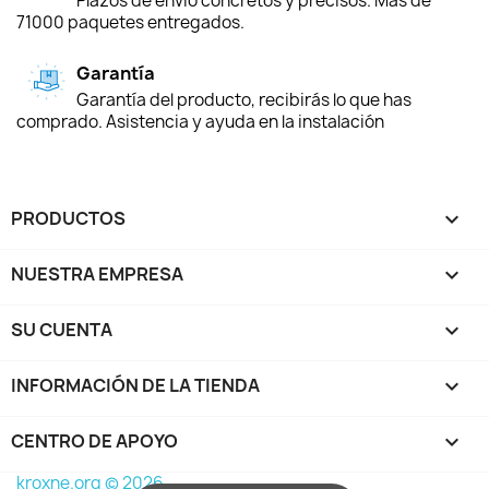
Plazos de envío concretos y precisos. Más de
71000 paquetes entregados.
Garantía
Garantía del producto, recibirás lo que has
comprado. Asistencia y ayuda en la instalación
PRODUCTOS

NUESTRA EMPRESA

SU CUENTA

INFORMACIÓN DE LA TIENDA
keyboard_arrow_down
CENTRO DE APOYO

kroxne.org © 2026