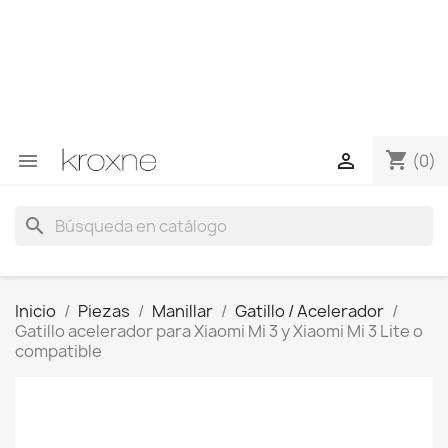
Si no has encontrado el producto que buscas o tienes
dudas sobre un producto en concreto tú puedes
contactar con nosotros a través de Whatsapp para
obtener una respuesta más rápida a tus consultas -->
Whatsapp +34 696403761
shopping_cart


(0)
search
Inicio
Piezas
Manillar
Gatillo / Acelerador
Gatillo acelerador para Xiaomi Mi 3 y Xiaomi Mi 3 Lite o
compatible