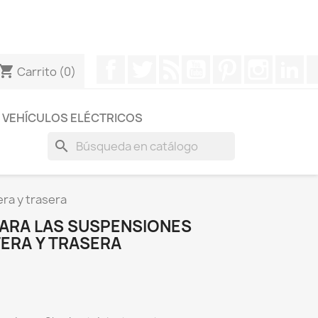
otros a través de Whatsapp para obtener una respuesta
Facebook
Twitter
Rss
YouTube
Pinterest
Instagr
Li
hopping_cart
Carrito
(0)
VEHÍCULOS ELÉCTRICOS
search
ra y trasera
PARA LAS SUSPENSIONES
ERA Y TRASERA