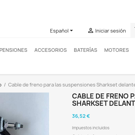
as sobre un producto en concreto tú puedes contactar con nos
s


Español
Iniciar sesión
PENSIONES
ACCESORIOS
BATERÍAS
MOTORES
o
Cable de freno para las suspensiones Sharkset delante
CABLE DE FRENO 
SHARKSET DELANT
36,52 €
Impuestos incluidos