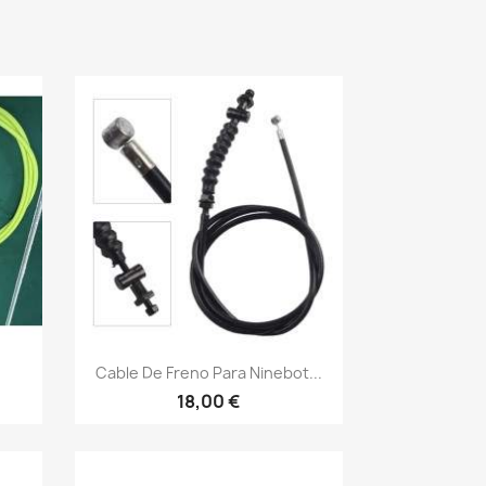
Vista rápida

Cable De Freno Para Ninebot...
18,00 €