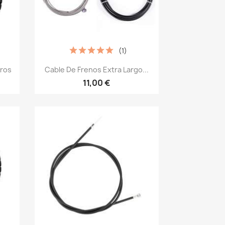
(1)
Vista rápida

tros
Cable De Frenos Extra Largo...
11,00 €