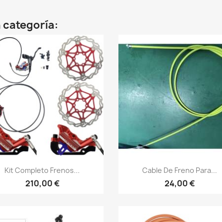
 categoría:
Vista rápida
Vista rápida


Kit Completo Frenos...
Cable De Freno Para...
210,00 €
24,00 €