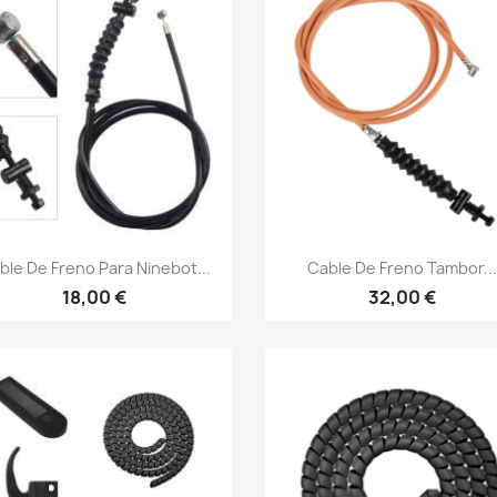
Vista rápida
Vista rápida


ble De Freno Para Ninebot...
Cable De Freno Tambor..
18,00 €
32,00 €