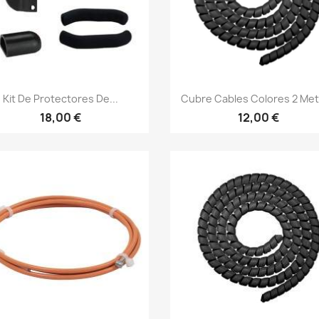
Vista rápida
Vista rápida


Kit De Protectores De...
Cubre Cables Colores 2 Me
18,00 €
12,00 €