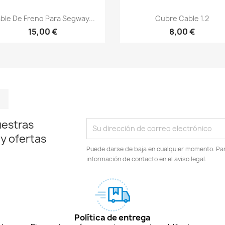
Vista rápida
Vista rápida


ble De Freno Para Segway...
Cubre Cable 1.2
15,00 €
8,00 €
m
kedIn
TikTok
uestras
 y ofertas
Puede darse de baja en cualquier momento. Para
información de contacto en el aviso legal.
Política de entrega