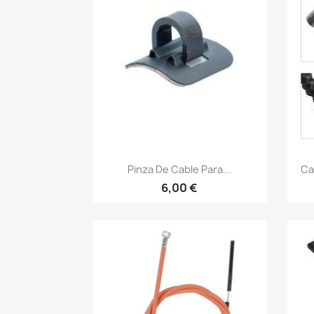
Vista rápida

Pinza De Cable Para...
Ca
6,00 €