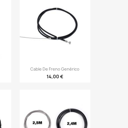
Vista rápida

.
Cable De Freno Genérico
14,00 €