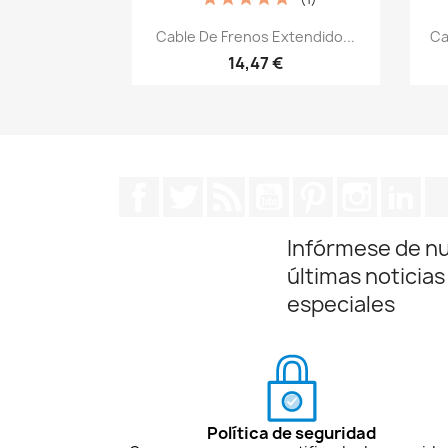
Vista rápida

Cable De Frenos Extendido...
Ca
14,47 €
Facebook
Twitter
Rss
YouTube
Pinterest
Instagra
Lin
Infórmese de n
últimas noticias
especiales
Política de seguridad