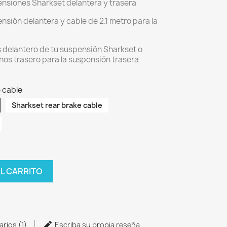
ensiones Sharkset delantera y trasera
nsión delantera y cable de 2.1 metro para la
 delantero de tu suspensión Sharkset o
enos trasero para la suspensión trasera
 cable
Sharkset rear brake cable
AL CARRITO
arios (1)
Escriba su propia reseña