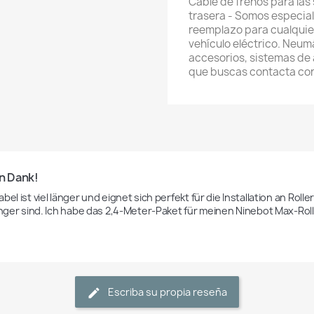
Cable de frenos para las
trasera - Somos especial
reemplazo para cualquier 
vehículo eléctrico. Neum
accesorios, sistemas de a
que buscas contacta co
en Dank!
bel ist viel länger und eignet sich perfekt für die Installation an Rol
länger sind. Ich habe das 2,4-Meter-Paket für meinen Ninebot Max-Roll
Escriba su propia reseña