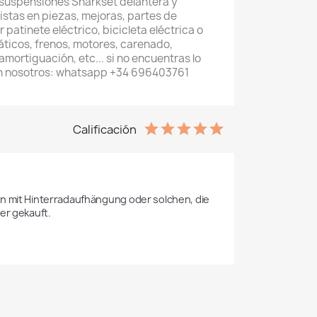
 suspensiones Sharkset delantera y
istas en piezas, mejoras, partes de
patinete eléctrico, bicicleta eléctrica o
áticos, frenos, motores, carenado,
mortiguación, etc... si no encuentras lo
n nosotros: whatsapp +34 696403761
Calificación
lern mit Hinterradaufhängung oder solchen, die 
er gekauft.