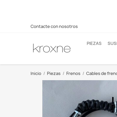
Si no has encontrado el producto que buscas o tienes dud
más rápida a tus consultas --> Whatsapp +34 696403761
Contacte con nosotros
PIEZAS
SUS
Inicio
Piezas
Frenos
Cables de fren