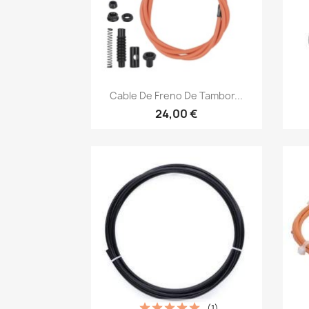
Vista rápida

Cable De Freno De Tambor...
24,00 €
(1)