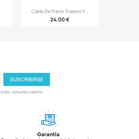
Vista rápida

Cable De Freno Trasero Y...
24,00 €
 ello, consulte nuestra
Garantía