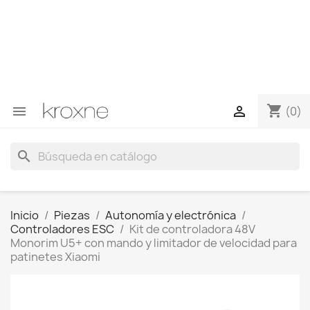
Si no has encontrado el producto que buscas o tienes
dudas sobre un producto en concreto tú puedes
contactar con nosotros a través de Whatsapp para
obtener una respuesta más rápida a tus consultas -->
Whatsapp +34 696403761
shopping_cart


(0)
search
Inicio
Piezas
Autonomía y electrónica
Controladores ESC
Kit de controladora 48V
Monorim U5+ con mando y limitador de velocidad para
patinetes Xiaomi