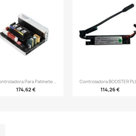
Vista rápida
Vista rápida


ntroladora Para Patinete...
Controladora BOOSTER PL
174,62 €
114,26 €
m
kedIn
TikTok