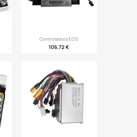
Vista rápida

.
Controladora ECO
106,72 €