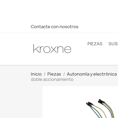
Si no has encontrado el producto que buscas o tienes dud
más rápida a tus consultas --> Whatsapp +34 696403761
Contacte con nosotros
PIEZAS
SUS
Inicio
Piezas
Autonomía y electrónica
doble accionamiento