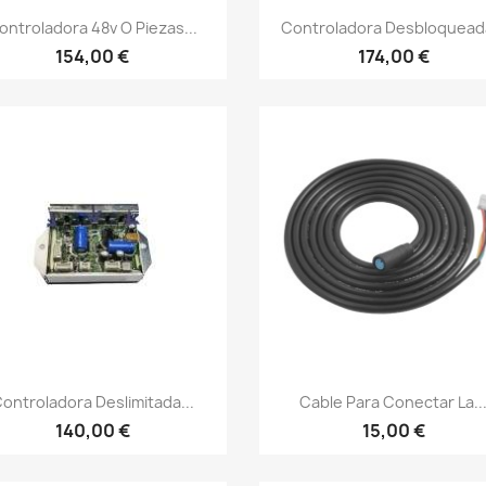
Vista rápida
Vista rápida


ontroladora 48v O Piezas...
Controladora Desbloqueada
154,00 €
174,00 €
Vista rápida
Vista rápida


ontroladora Deslimitada...
Cable Para Conectar La..
140,00 €
15,00 €