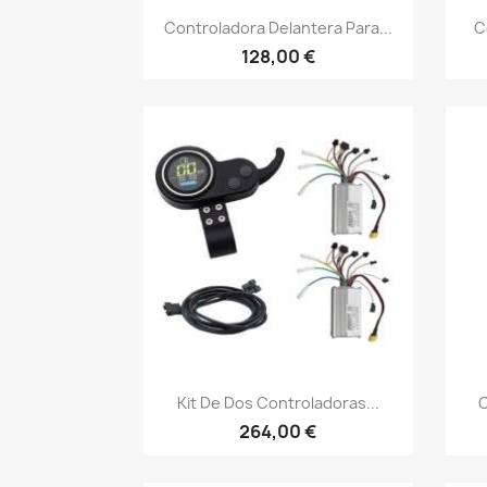
Vista rápida

Controladora Delantera Para...
C
128,00 €
Vista rápida

Kit De Dos Controladoras...
C
264,00 €