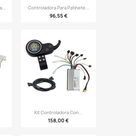
Vista rápida

...
Controladora Para Patinete...
96,55 €
Vista rápida

.
Kit Controladora Con...
158,00 €