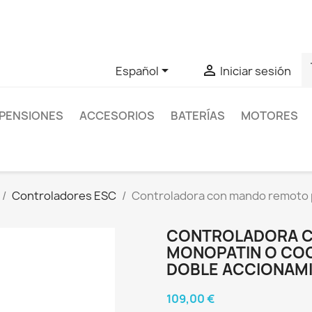
as sobre un producto en concreto tú puedes contactar con nos
s


Español
Iniciar sesión
PENSIONES
ACCESORIOS
BATERÍAS
MOTORES
Controladores ESC
Controladora con mando remoto 
CONTROLADORA C
MONOPATIN O COC
DOBLE ACCIONAM
109,00 €