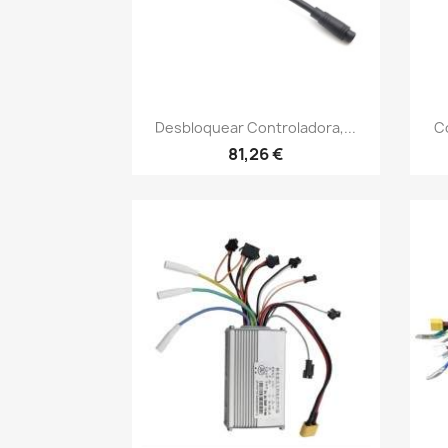
Vista rápida

Desbloquear Controladora,...
Co
81,26 €