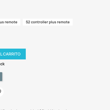
lus remote
S2 controller plus remote
AL CARRITO
ock