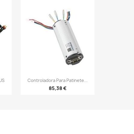
Vista rápida

US
Controladora Para Patinete...
85,38 €