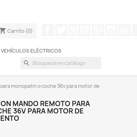
otros a través de Whatsapp para obtener una respuesta
Facebook
Twitter
Rss
YouTube
Pinterest
Instagr
Li
hopping_cart
Carrito
(0)
VEHÍCULOS ELÉCTRICOS
search
para monopatin o coche 36v para motor de
ON MANDO REMOTO PARA
HE 36V PARA MOTOR DE
IENTO