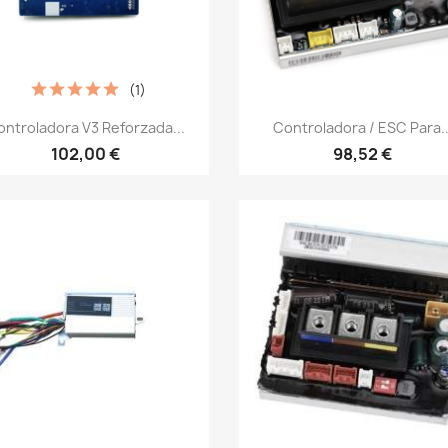
(1)
Vista rápida
Vista rápida


ntroladora V3 Reforzada...
Controladora / ESC Para..
102,00 €
98,52 €