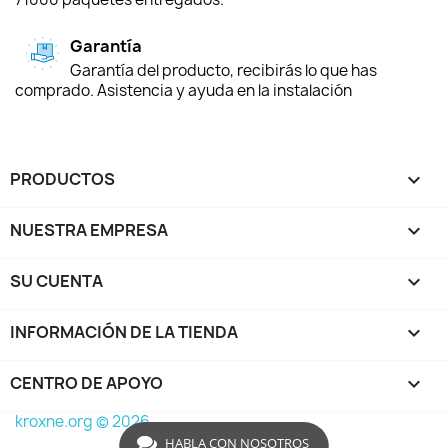
Garantía
Garantía del producto, recibirás lo que has
comprado. Asistencia y ayuda en la instalación
PRODUCTOS

NUESTRA EMPRESA

SU CUENTA

INFORMACIÓN DE LA TIENDA
keyboard_arrow_down
CENTRO DE APOYO

kroxne.org © 2026
HABLA CON NOSOTROS