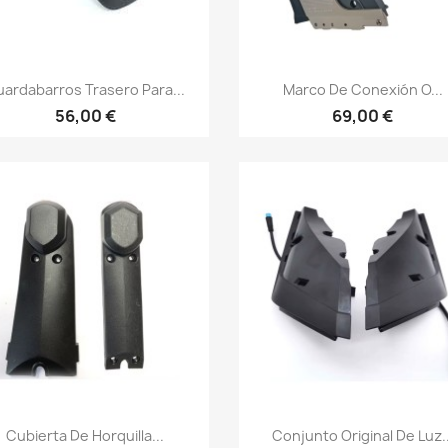
Vista rápida
Vista rápida


ardabarros Trasero Para...
Marco De Conexión O...
56,00 €
69,00 €
Vista rápida
Vista rápida


Cubierta De Horquilla...
Conjunto Original De Luz..