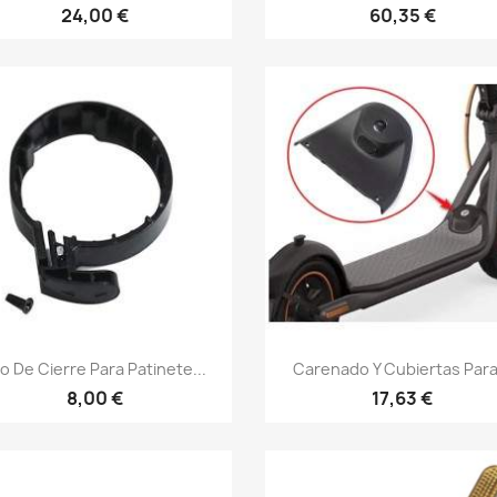
24,00 €
60,35 €
Vista rápida
Vista rápida


o De Cierre Para Patinete...
Carenado Y Cubiertas Para.
8,00 €
17,63 €