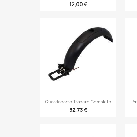
12,00 €
Vista rápida

Guardabarro Trasero Completo
Ar
32,73 €