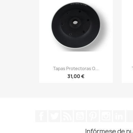
Vista rápida

Tapas Protectoras O...
31,00 €
Facebook
Twitter
Rss
YouTube
Pinterest
Instagra
Lin
Infórmese de n