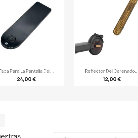
Vista rápida
Vista rápida


Tapa Para La Pantalla Del...
Reflector Del Carenado..
24,00 €
12,00 €
m
kedIn
TikTok
uestras