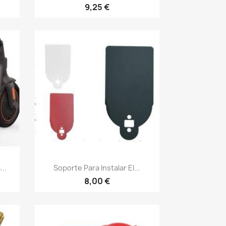
9,25 €
Vista rápida

..
Soporte Para Instalar El...
8,00 €