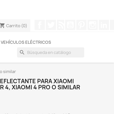
otros a través de Whatsapp para obtener una respuesta
Facebook
Twitter
Rss
YouTube
Pinterest
Instagr
Li
hopping_cart
Carrito
(0)
VEHÍCULOS ELÉCTRICOS
search
o similar
EFLECTANTE PARA XIAOMI
 4, XIAOMI 4 PRO O SIMILAR