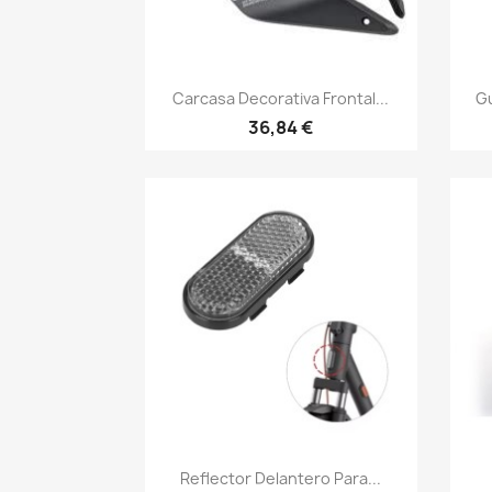
Vista rápida

Carcasa Decorativa Frontal...
Gu
36,84 €
Vista rápida

Reflector Delantero Para...