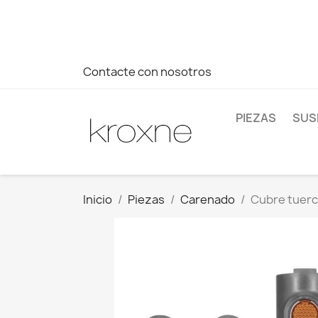
Si no has encontrado el producto que buscas o tienes dud
más rápida a tus consultas --> Whatsapp +34 696403761
Contacte con nosotros
PIEZAS
SUS
Inicio
Piezas
Carenado
Cubre tuerca