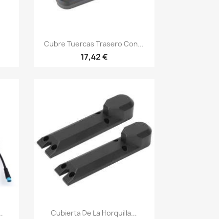
Vista rápida

Cubre Tuercas Trasero Con...
17,42 €
Vista rápida

.
Cubierta De La Horquilla...