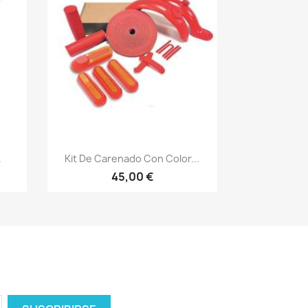
Vista rápida

.
Kit De Carenado Con Color...
45,00 €