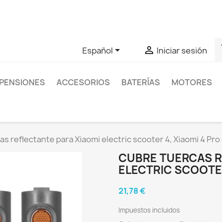
as sobre un producto en concreto tú puedes contactar con nos
s


Español
Iniciar sesión
PENSIONES
ACCESORIOS
BATERÍAS
MOTORES
s reflectante para Xiaomi electric scooter 4, Xiaomi 4 Pro 
CUBRE TUERCAS R
ELECTRIC SCOOTER
21,78 €
Impuestos incluidos