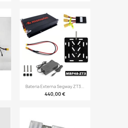
Vista rápida

Bateria Externa Segway ZT3...
440,00 €