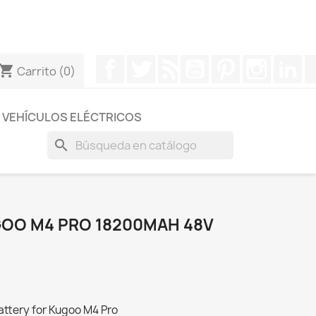
otros a través de Whatsapp para obtener una respuesta
Facebook
Twitter
Rss
YouTube
Pinterest
Instagr
Li
hopping_cart
Carrito
(0)
VEHÍCULOS ELÉCTRICOS
search
GOO M4 PRO 18200MAH 48V
attery for Kugoo M4 Pro