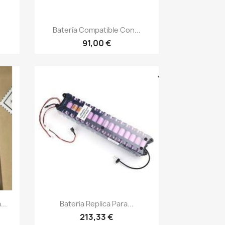
Vista rápida

Batería Compatible Con...
91,00 €
Vista rápida

...
Bateria Replica Para...
213,33 €