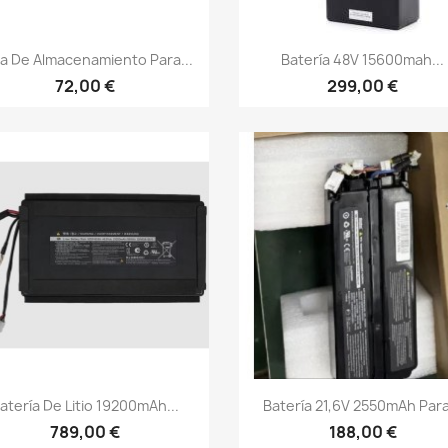
Vista rápida
Vista rápida


a De Almacenamiento Para...
Batería 48V 15600mah...
72,00 €
299,00 €
Vista rápida
Vista rápida


atería De Litio 19200mAh...
Batería 21,6V 2550mAh Para
789,00 €
188,00 €