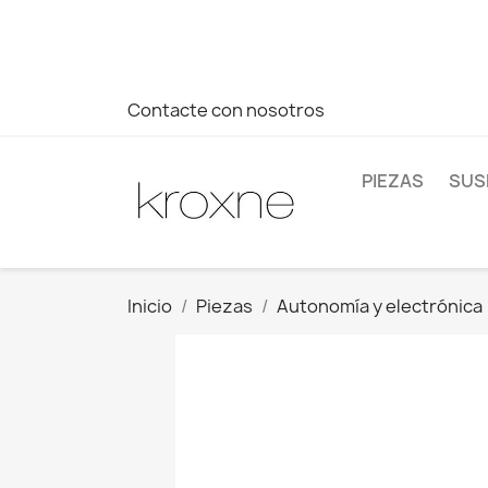
Si no has encontrado el producto que buscas o tienes dud
más rápida a tus consultas --> Whatsapp +34 696403761
Contacte con nosotros
PIEZAS
SUS
Inicio
Piezas
Autonomía y electrónica