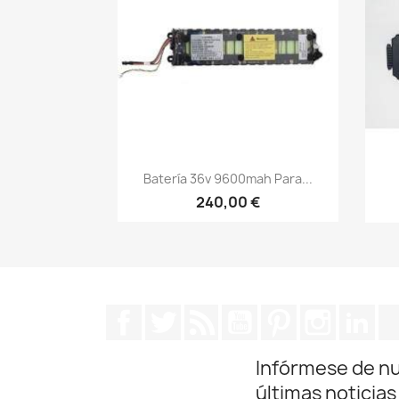
Vista rápida

Batería 36v 9600mah Para...
240,00 €
Facebook
Twitter
Rss
YouTube
Pinterest
Instagra
Lin
Infórmese de n
últimas noticias