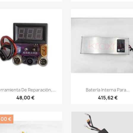
Vista rápida
Vista rápida


rramienta De Reparación,...
Batería Interna Para...
48,00 €
415,62 €
,00 €