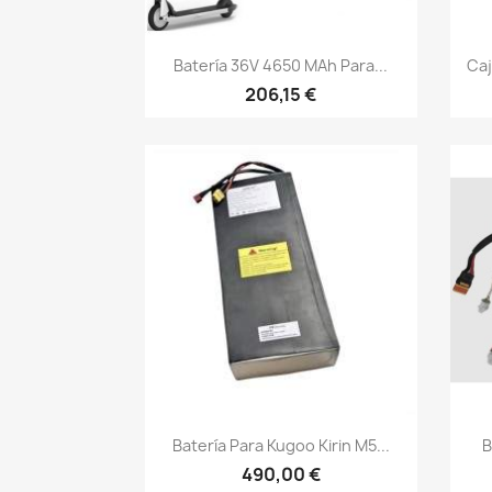
Vista rápida

Batería 36V 4650 MAh Para...
Caj
206,15 €
Vista rápida

Batería Para Kugoo Kirin M5...
B
490,00 €