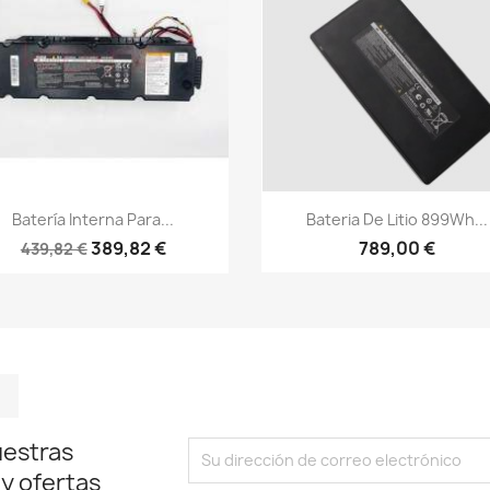
Vista rápida
Vista rápida


Batería Interna Para...
Bateria De Litio 899Wh...
389,82 €
789,00 €
439,82 €
m
kedIn
TikTok
uestras
 y ofertas