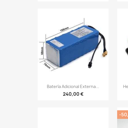
Vista rápida

Batería Adicional Externa...
He
240,00 €
-50