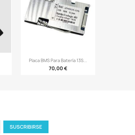
Vista rápida

Placa BMS Para Batería 13S...
70,00 €