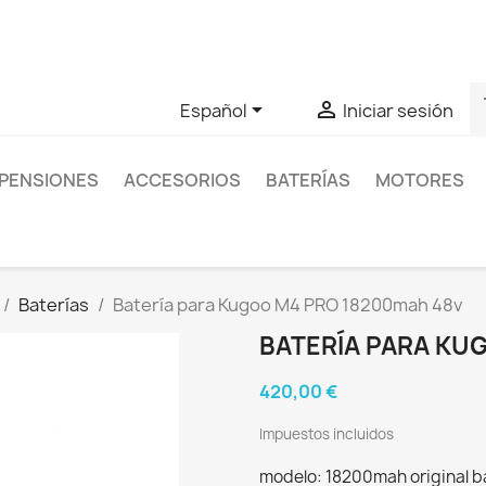
as sobre un producto en concreto tú puedes contactar con nos
s


Español
Iniciar sesión
PENSIONES
ACCESORIOS
BATERÍAS
MOTORES
Baterías
Batería para Kugoo M4 PRO 18200mah 48v
BATERÍA PARA KU
420,00 €
Impuestos incluidos
modelo: 18200mah original b