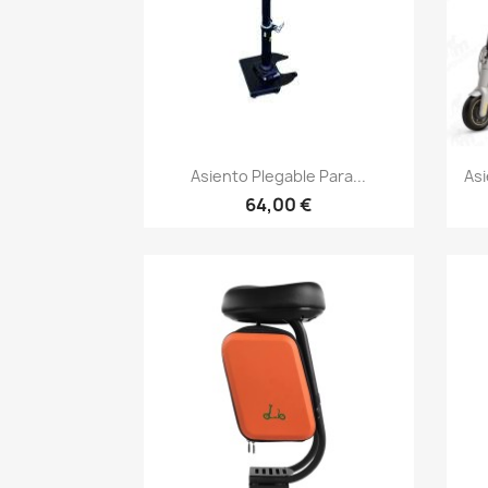
Vista rápida

Asiento Plegable Para...
As
64,00 €