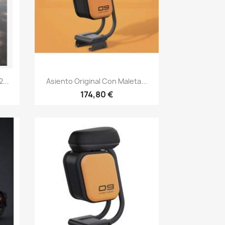
Vista rápida

...
Asiento Original Con Maleta...
174,80 €