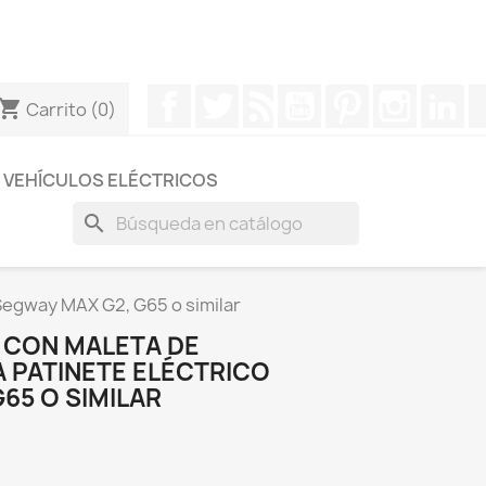
otros a través de Whatsapp para obtener una respuesta
Facebook
Twitter
Rss
YouTube
Pinterest
Instagr
Li
hopping_cart
Carrito
(0)
VEHÍCULOS ELÉCTRICOS
search
 Segway MAX G2, G65 o similar
L CON MALETA DE
 PATINETE ELÉCTRICO
65 O SIMILAR