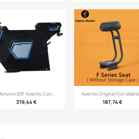
Vista rápida
Vista rápida


onorim BSF Asiento Con...
Asiento Original Con Maleta
319,44 €
187,74 €