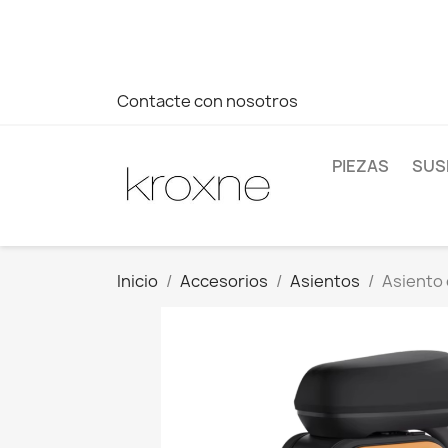
Si no has encontrado el producto que buscas o tienes dud
más rápida a tus consultas --> Whatsapp +34 696403761
Contacte con nosotros
PIEZAS
SUS
Inicio
Accesorios
Asientos
Asiento 