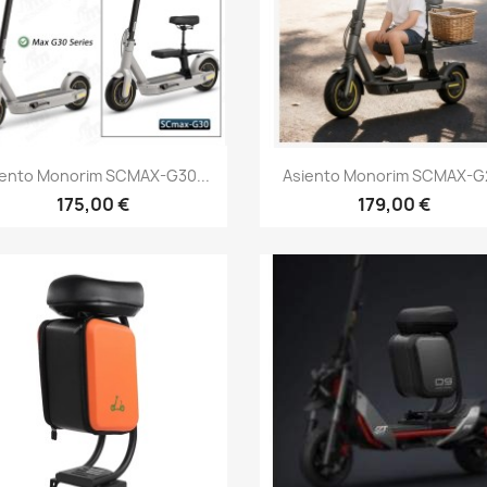
Vista rápida
Vista rápida


iento Monorim SCMAX-G30...
Asiento Monorim SCMAX-G2
175,00 €
179,00 €