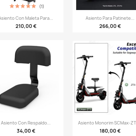
(1)
Vista rápida
Vista rápida


Asiento Con Maleta Para...
Asiento Para Patinete...
210,00 €
266,00 €
Vista rápida
Vista rápida


Asiento Con Respaldo...
Asiento Monorim SCMax-ZT3
34,00 €
180,00 €