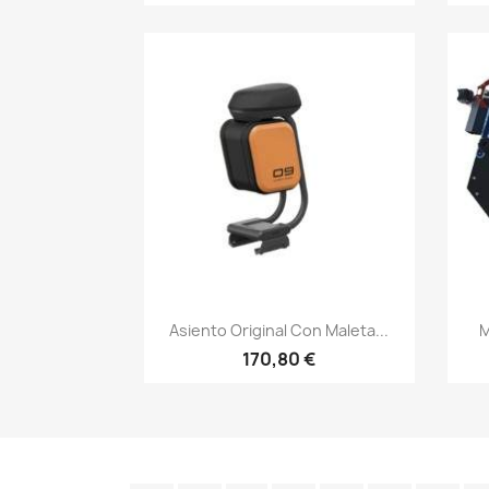
Vista rápida

Asiento Original Con Maleta...
M
170,80 €