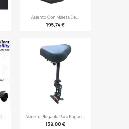
Vista rápida

Asiento Con Maleta De...
195,74 €
Vista rápida

...
Asiento Plegable Para Kugoo...
139,00 €