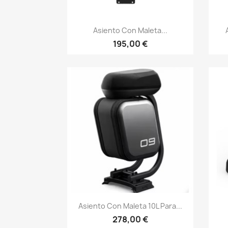
Vista rápida

Asiento Con Maleta...
195,00 €
Vista rápida

Asiento Con Maleta 10L Para...
278,00 €