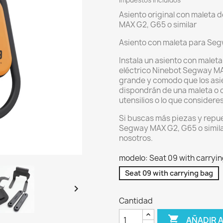
Impuestos incluidos
Asiento original con maleta 
MAX G2, G65 o similar
Asiento con maleta para Seg
Instala un asiento con maleta
eléctrico Ninebot Segway MAX
grande y comodo que los asi
dispondrán de una maleta o c
utensilios o lo que considere
Si buscas más piezas y repue
Segway MAX G2, G65 o similar
nosotros.
modelo: Seat 09 with carryi
Seat 09 with carrying bag

Cantidad

AÑADIR 