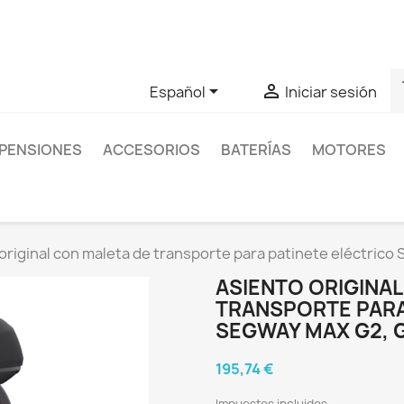
as sobre un producto en concreto tú puedes contactar con nos
s


Español
Iniciar sesión
PENSIONES
ACCESORIOS
BATERÍAS
MOTORES
original con maleta de transporte para patinete eléctrico
ASIENTO ORIGINA
TRANSPORTE PARA
SEGWAY MAX G2, G
195,74 €