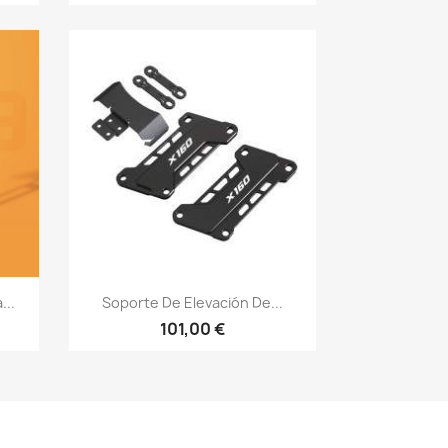
Vista rápida

...
Soporte De Elevación De...
101,00 €