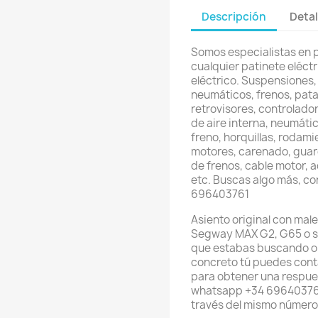
Descripción
Detal
Somos especialistas en 
cualquier patinete eléctri
eléctrico. Suspensiones,
neumáticos, frenos, pata
retrovisores, controlador
de aire interna, neumátic
freno, horquillas, rodami
motores, carenado, guard
de frenos, cable motor, 
etc. Buscas algo más, c
696403761
Asiento original con mal
Segway MAX G2, G65 o sim
que estabas buscando o 
concreto tú puedes cont
para obtener una respues
whatsapp +34 696403761
través del mismo númer