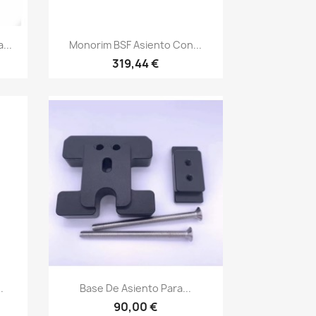
Vista rápida

...
Monorim BSF Asiento Con...
319,44 €
Vista rápida

.
Base De Asiento Para...
90,00 €