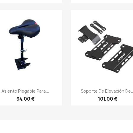
Vista rápida
Vista rápida


Asiento Plegable Para...
Soporte De Elevación De..
64,00 €
101,00 €