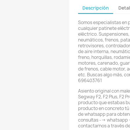
Descripción
Detal
Somos especialistas en 
cualquier patinete eléctri
eléctrico. Suspensiones,
neumáticos, frenos, pata
retrovisores, controlador
de aire interna, neumátic
freno, horquillas, rodami
motores, carenado, guard
de frenos, cable motor, 
etc. Buscas algo más, c
696403761
Asiento original con mal
Segway F2, F2 Plus, F2 Pr
producto que estabas bu
producto en concreto tú
de whatsapp para obtene
consultas --> whatsapp
contactarnos a través d