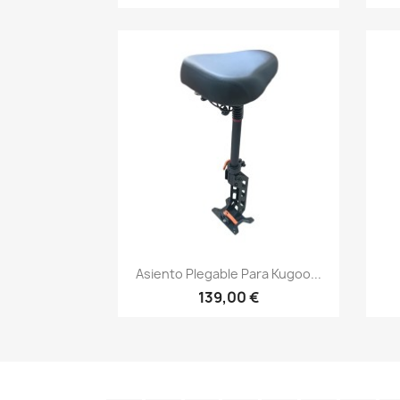
Vista rápida

Asiento Plegable Para Kugoo...
139,00 €