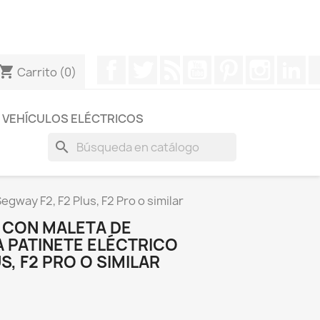
otros a través de Whatsapp para obtener una respuesta
Facebook
Twitter
Rss
YouTube
Pinterest
Instagr
Li
hopping_cart
Carrito
(0)
VEHÍCULOS ELÉCTRICOS
search
gway F2, F2 Plus, F2 Pro o similar
L CON MALETA DE
 PATINETE ELÉCTRICO
S, F2 PRO O SIMILAR