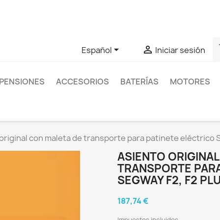
as sobre un producto en concreto tú puedes contactar con nos
s


Español
Iniciar sesión
PENSIONES
ACCESORIOS
BATERÍAS
MOTORES
original con maleta de transporte para patinete eléctrico Se
ASIENTO ORIGINA
TRANSPORTE PARA
SEGWAY F2, F2 PLU
187,74 €