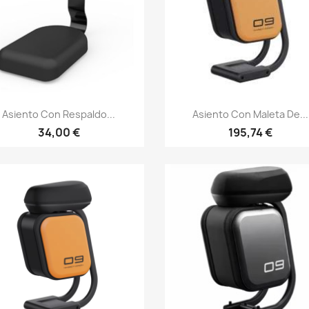
Vista rápida
Vista rápida


Asiento Con Respaldo...
Asiento Con Maleta De...
34,00 €
195,74 €