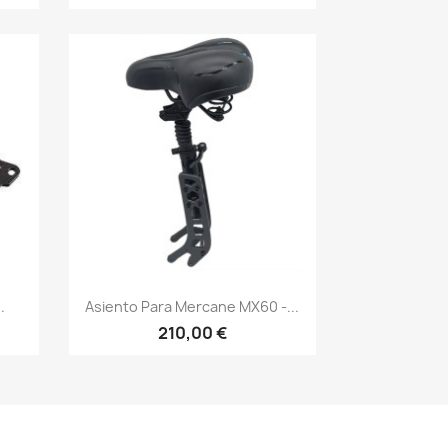
Vista rápida

.
Asiento Para Mercane MX60 -...
210,00 €