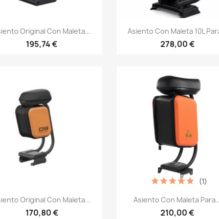
Vista rápida
Vista rápida


iento Original Con Maleta...
Asiento Con Maleta 10L Para
195,74 €
278,00 €
(1)
Vista rápida
Vista rápida


iento Original Con Maleta...
Asiento Con Maleta Para..
170,80 €
210,00 €