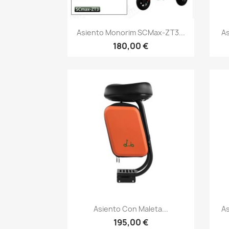
Vista rápida

Asiento Monorim SCMax-ZT3...
As
180,00 €
Vista rápida

Asiento Con Maleta...
As
195,00 €