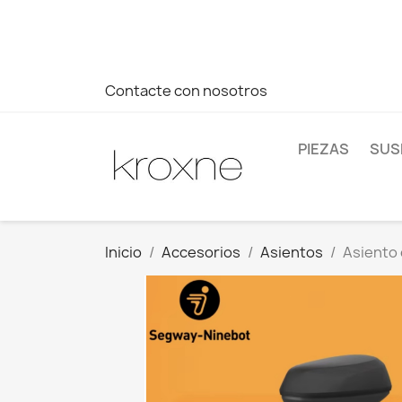
Si no has encontrado el producto que buscas o tienes dud
más rápida a tus consultas --> Whatsapp +34 696403761
Contacte con nosotros
PIEZAS
SUS
Inicio
Accesorios
Asientos
Asiento 