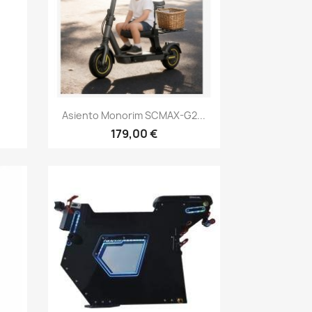
Vista rápida

Asiento Monorim SCMAX-G2...
179,00 €