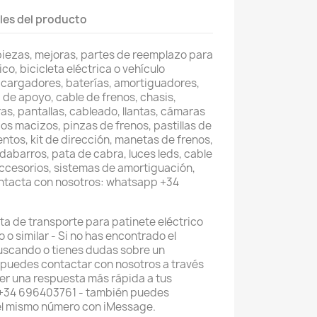
les del producto
piezas, mejoras, partes de reemplazo para
co, bicicleta eléctrica o vehículo
 cargadores, baterías, amortiguadores,
 de apoyo, cable de frenos, chasis,
as, pantallas, cableado, llantas, cámaras
os macizos, pinzas de frenos, pastillas de
entos, kit de dirección, manetas de frenos,
abarros, pata de cabra, luces leds, cable
accesorios, sistemas de amortiguación,
ontacta con nosotros: whatsapp +34
eta de transporte para patinete eléctrico
o o similar - Si no has encontrado el
scando o tienes dudas sobre un
 puedes contactar con nosotros a través
r una respuesta más rápida a tus
 +34 696403761 - también puedes
el mismo número con iMessage.