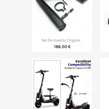
Vista rápida

Set De Asiento Original...
188,00 €