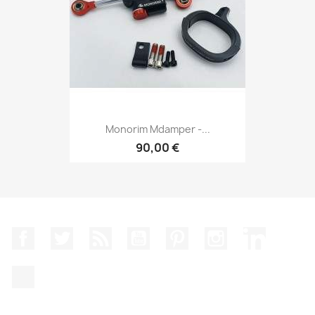
Monorim Mdamper -...
90,00 €
Facebook
Twitter
Rss
YouTube
Pinterest
Instagram
LinkedIn
TikTok