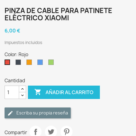
PINZA DE CABLE PARA PATINETE
ELÉCTRICO XIAOMI
6,00 €
Impuestos incluidos
Color: Rojo
Negro
Naranja
Azul
Verde
Rojo
Cantidad

AÑADIR AL CARRITO
Escriba su propia reseña
Compartir