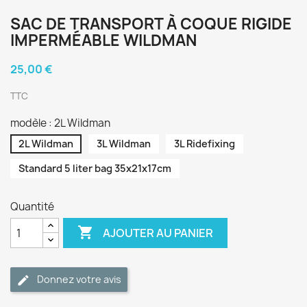
SAC DE TRANSPORT À COQUE RIGIDE
IMPERMÉABLE WILDMAN
25,00 €
TTC
modèle : 2L Wildman
2L Wildman
3L Wildman
3L Ridefixing
Standard 5 liter bag 35x21x17cm
Quantité

AJOUTER AU PANIER
Donnez votre avis