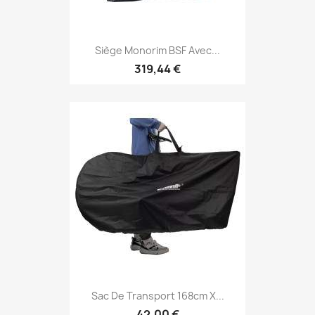
Siège Monorim BSF Avec...
319,44 €
Sac De Transport 168cm X...
42,00 €