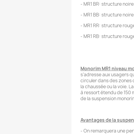
- MR1 BR: structure noir
- MR1 BB: structure noir
- MR1 RR: structure roug
- MR1 RB: structure roug
Monorim MR1 niveau m
s’adresse aux usagers qu
circuler dans des zones o
la chaussée ou la voie. 
à ressort étendu de 150 
de la suspension monori
Avantages de la suspe
- On remarquera une per