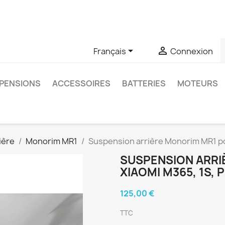
u si vous avez des questions sur un produit spécifique, vous 
6403761


Français
Connexion
PENSIONS
ACCESSOIRES
BATTERIES
MOTEURS
ière
Monorim MR1
Suspension arrière Monorim MR1 po
SUSPENSION ARRI
XIAOMI M365, 1S, 
125,00 €
TTC