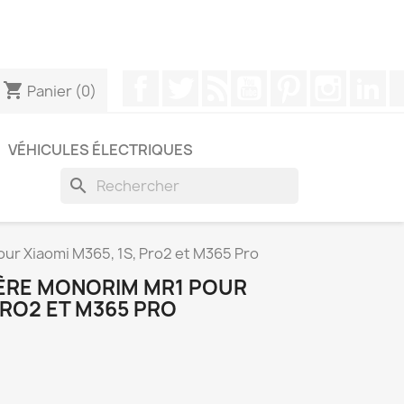
pouvez nous contacter via WhatsApp pour obtenir une
Facebook
Twitter
Rss
YouTube
Pinterest
Instagr
Li
shopping_cart
Panier
(0)
VÉHICULES ÉLECTRIQUES
search
ur Xiaomi M365, 1S, Pro2 et M365 Pro
ÈRE MONORIM MR1 POUR
PRO2 ET M365 PRO