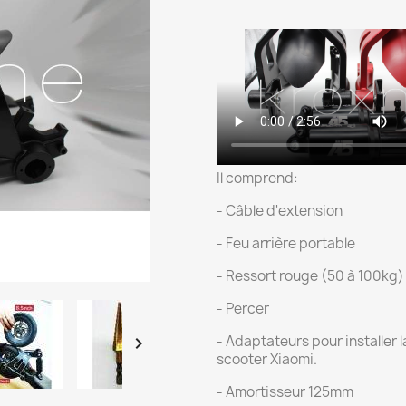
Il comprend:
- Câble d'extension
- Feu arrière portable
- Ressort rouge (50 à 100kg) 
- Percer
- Adaptateurs pour installer 

scooter Xiaomi.
- Amortisseur 125mm