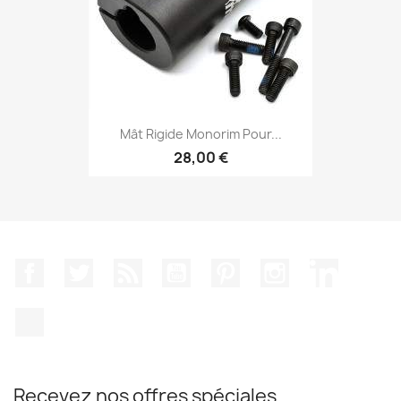
Mât Rigide Monorim Pour...
28,00 €
Facebook
Twitter
Rss
YouTube
Pinterest
Instagram
LinkedIn
TikTok
Recevez nos offres spéciales