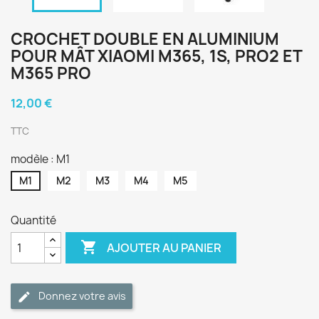
CROCHET DOUBLE EN ALUMINIUM
POUR MÂT XIAOMI M365, 1S, PRO2 ET
M365 PRO
12,00 €
TTC
modèle : M1
M1
M2
M3
M4
M5
Quantité

AJOUTER AU PANIER
Donnez votre avis